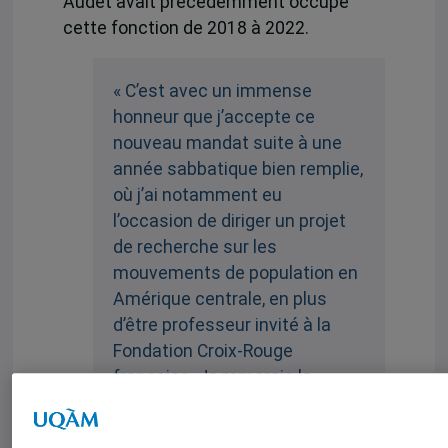
Audet avait précédemment occupé
cette fonction de 2018 à 2022.
« C’est avec un immense
honneur que j’accepte ce
nouveau mandat suite à une
année sabbatique bien remplie,
où j’ai notamment eu
l’occasion de diriger un projet
de recherche sur les
mouvements de population en
Amérique centrale, en plus
d’être professeur invité à la
Fondation Croix-Rouge
française. Je remercie la
direction de l’UQAM et les
membres de l’IEIM pour leur