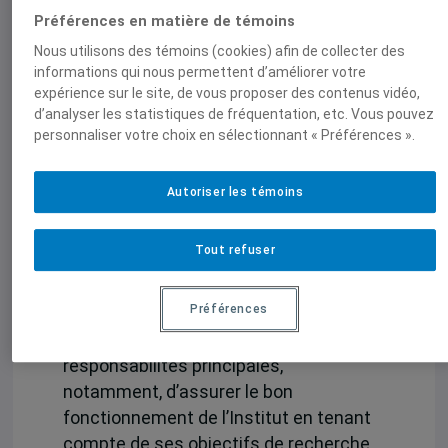
confiance. Je remercie aussi
Préférences en matière de témoins
chaleureusement mon estimé
Nous utilisons des témoins (cookies) afin de collecter des
collègue, Patrick Charland,
informations qui nous permettent d’améliorer votre
cotitulaire de la Chaire UNESCO
expérience sur le site, de vous proposer des contenus vidéo,
de développement curriculaire,
d’analyser les statistiques de fréquentation, etc. Vous pouvez
personnaliser votre choix en sélectionnant « Préférences ».
d’avoir assumé la direction de
l’IEIM au cours de la dernière
année », se réjouit François
Autoriser les témoins
Audet.
Tout refuser
Le directeur de l’IEIM a pour fonction de
Préférences
mettre en œuvre les politiques et les
décisions du Conseil d’Institut. Il a pour
responsabilités principales,
notamment, d’assurer le bon
fonctionnement de l’Institut en tenant
compte de ses objectifs de recherche,