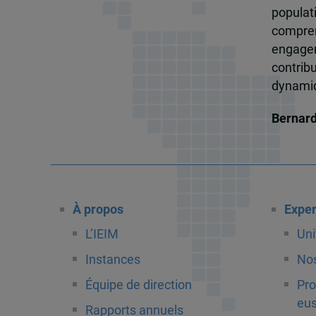
popula
compren
engagem
contrib
dynamiqu
Bernar
À propos
Exper
L’IEIM
Uni
Instances
Nos
Équipe de direction
Pro
eus
Rapports annuels