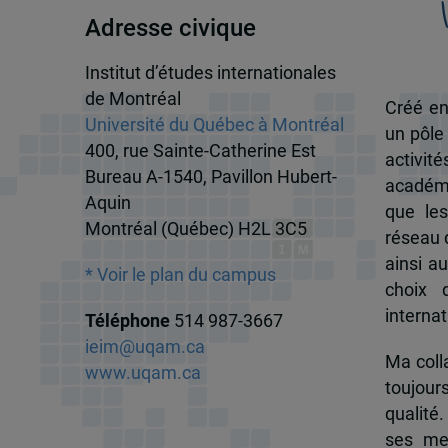
Adresse civique
Institut d’études internationales
de Montréal
Créé en
Université du Québec à Montréal
un pôle
400, rue Sainte-Catherine Est
activit
Bureau A-1540, Pavillon Hubert-
académi
Aquin
que les
Montréal (Québec) H2L 3C5
réseau d
ainsi a
* Voir le plan du campus
choix 
internat
Téléphone
514 987-3667
ieim@uqam.ca
Ma colla
www.uqam.ca
toujour
qualité.
ses me