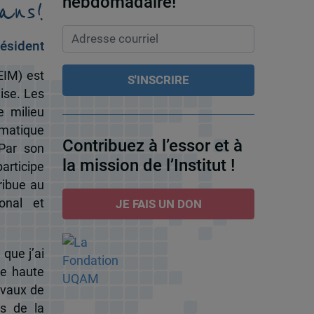
ans!
hebdomadaire!
ésident
EIM) est
ise. Les
e milieu
omatique
Contribuez à l’essor et à
 Par son
la mission de l’Institut !
participe
ribue au
onal et
JE FAIS UN DON
 que j’ai
de haute
ravaux de
s de la