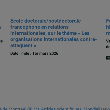
École doctorale/postdoctorale
F
a
francophone en relations
h
internationales, sur le thème « Les
m
organisations internationales contre-
és
Ve
attaquent »
de
Date limite : 1er mars 2026
es de Montréal (IEIM)
,
Articles scientifiques
,
Mondialisati