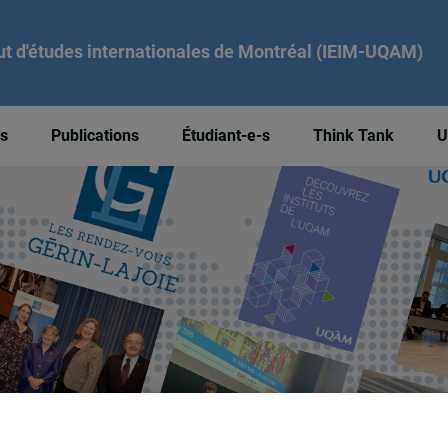
tut d'études internationales de Montréal (IEIM-UQAM)
és
Publications
Étudiant-e-s
Think Tank
U