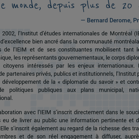
le monde, depuis plus de 20 
— Bernard Derome, Pr
 2002, l’Institut d’études internationales de Montréal (I
 d’excellence bien ancré dans la communauté montréala
és de l’IEIM et de ses constituantes mobilisent tant l
que, les représentants gouvernementaux, le corps dipl
 citoyens intéressés par les enjeux internationaux.
e partenaires privés, publics et institutionnels, l’Institut 
u développement de la « diplomatie du savoir » et cont
de politiques publiques aux plans municipal, nati
ional.
boration avec l’IEIM s’inscrit directement dans le souci
s eu de livrer au public une information pertinente et 
 Elle s’inscrit également au regard de la richesse des t
mbres et de son réel engagement à diffuser, auprè