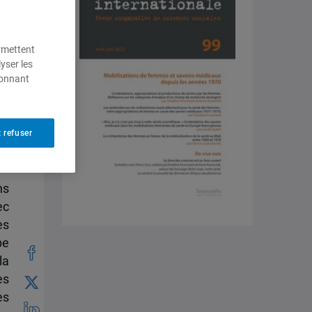
ermettent
yser les
ionnant
 refuser
ns
ec
es
pe
la
es
es