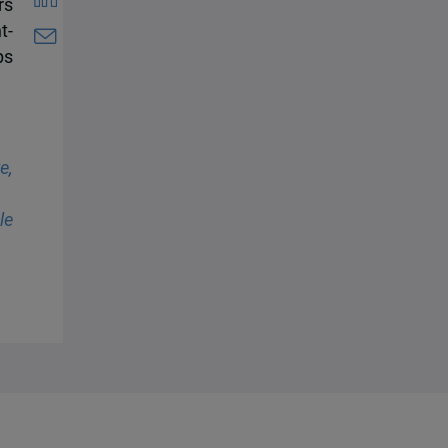
rs
t-
ps
e,
le