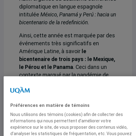
diplomatique en langue espagnole
intitulée
México, Panamá y Perú : hacia un
bicentenario de la redefinición
.
Ainsi, cette année est marquée par des
événements très significatifs en
Amérique Latine, à savoir
le
bicentenaire de trois pays : le Mexique,
le Pérou et le Panama
. Ceci dans un
contexte marqué par la pandémie de
COVID-19, mais aussi par de nombreux
autres défis – parmi lesquels
l’instabilité économique et les enjeux
Préférences en matière de témoins
migratoires.
Nous utilisons des témoins (cookies) afin de collecter des
La conférence vise à présenter, à la
informations qui nous permettent d’améliorer votre
communauté uqamienne, aux
expérience sur le site, de vous proposer des contenus vidéo,
d’analyser les statistiques de fréquentation, etc. Vous pouvez
étudiant.e.s du programme de langue