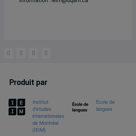
Information : ieim@uqam.ca
Produit par
Institut
École de
d'études
langues
internationales
de Montréal
(IEIM)