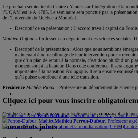
Le prochain séminaire du Centre d’études sur l’intégration et la mon
l’UQAM est le A-1785. Le séminaire sera ponctué par la présentation
de l’Université du Québec à Montréal.
Descriptif de sa présentation : L’accord travail-capital du Fordi
Mathieu Dufour
– Professeur au département des sciences sociales, 
Descriptif de la présentation : Alors que nous semblons émerger
maintenant à un recalibrage de leur intervention pour « revenir
que d’un plan de retour à la normale, c’est donc plutôt d’un pl
moment sont à la hauteur. Dans cette conférence, il sera argumen
importantes à la transition écologique. Il sera ensuite esquissé
qu’il puisse contribuer à une telle transition.
Présidence
Michèle Rioux
– Professeure au département de science pol
Cliquez ici pour vous inscrire obligatoire
Veuillez écrire à cette adresse pour toute question concernant la tenue
Remi Bachand
, Directeur du CEDIM, Centre d’étud
Mathieu Perron-Dufour
, Professeur agr
Documents joints
Centre 