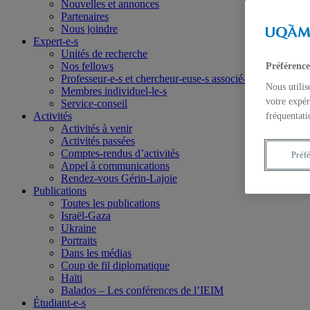
Nouvelles et annonces
Partenaires
Nous joindre
Expert-e-s
Unités de recherche
Nos fellows
Préférence
Professeur-e-s et chercheur-euse-s associé-e-s
Nous utilis
Membres individuel-le-s
votre expér
Service-conseil
Activités
fréquentati
Activités à venir
Activités passées
Comptes-rendus d’activités
Préf
Appel à communications
Rendez-vous Gérin-Lajoie
Publications
Toutes les publications
Israël-Gaza
Ukraine
Portraits
Dans les médias
Coup de fil diplomatique
Haïti
Balados – Les conférences de l’IEIM
Étudiant-e-s