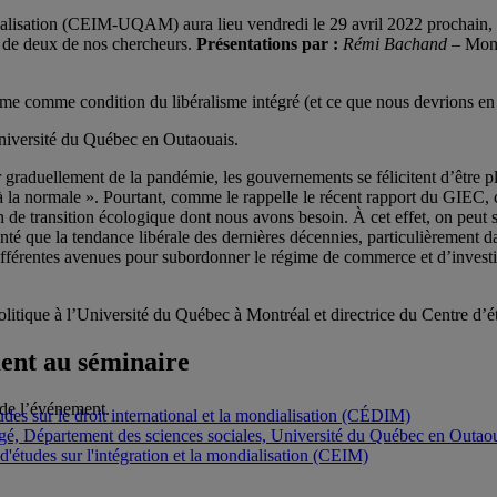
dialisation (CEIM-UQAM) aura lieu vendredi le 29 avril 2022 prochain,
 de deux de nos chercheurs.
Présentations par :
Rémi Bachand
– Mons
sme comme condition du libéralisme intégré (et ce que nous devrions en ti
Université du Québec en Outaouais.
 graduellement de la pandémie, les gouvernements se félicitent d’être pl
 à la normale ». Pourtant, comme le rappelle le récent rapport du GIEC, 
an de transition écologique dont nous avons besoin. À cet effet, on peut
té que la tendance libérale des dernières décennies, particulièrement d
 différentes avenues pour subordonner le régime de commerce et d’invest
itique à l’Université du Québec à Montréal et directrice du Centre d’étu
ment au séminaire
 de l’événement.
es sur le droit international et la mondialisation (CÉDIM)
égé, Département des sciences sociales, Université du Québec en Outao
d'études sur l'intégration et la mondialisation (CEIM)