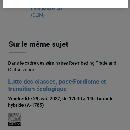
la
mondialisation
(CEIM)
Sur le même sujet
Dans le cadre des séminaires Reembeding Trade and
Globalization
Lutte des classes, post-Fordisme et
transition écologique
Vendredi le 29 avril 2022, de 12h30 à 14h, formule
hybride (A-1785)