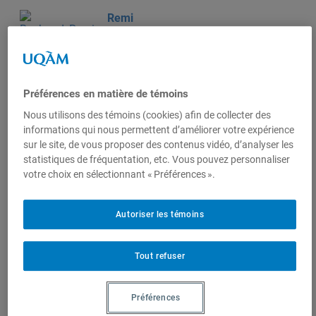
Remi
Bachand
, Directeur du
Préférences en matière de témoins
CEDIM, Centre d’études
Nous utilisons des témoins (cookies) afin de collecter des
sur le droit international
informations qui nous permettent d’améliorer votre expérience
et la mondialisation
sur le site, de vous proposer des contenus vidéo, d’analyser les
(CÉDIM)
statistiques de fréquentation, etc. Vous pouvez personnaliser
votre choix en sélectionnant « Préférences ».
Autoriser les témoins
Produit par
Tout refuser
Centre
d'études sur
Préférences
l'intégration et