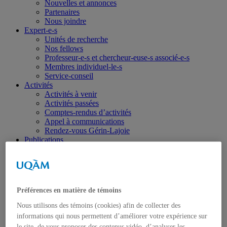
Nouvelles et annonces
Partenaires
Nous joindre
Expert-e-s
Unités de recherche
Nos fellows
Professeur-e-s et chercheur-euse-s associé-e-s
Membres individuel-le-s
Service-conseil
Activités
Activités à venir
Activités passées
Comptes-rendus d’activités
Appel à communications
Rendez-vous Gérin-Lajoie
Publications
Toutes les publications
Israël-Gaza
Ukraine
Portraits
Dans les médias
Préférences en matière de témoins
Coup de fil diplomatique
Haïti
Nous utilisons des témoins (cookies) afin de collecter des
Balados – Les conférences de l’IEIM
informations qui nous permettent d’améliorer votre expérience sur
Étudiant-e-s
le site, de vous proposer des contenus vidéo, d’analyser les