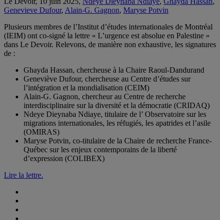
Le Devoir, 10 juin 2025,
Ndeye Dieynaba Ndiaye
,
Ghayda Hassan
,
Genevieve Dufour
,
Alain-G. Gagnon
,
Maryse Potvin
Plusieurs membres de l’Institut d’études internationales de Montréal
(IEIM) ont co-signé la lettre « L’urgence est absolue en Palestine »
dans Le Devoir. Relevons, de manière non exhaustive, les signatures
de :
Ghayda Hassan, chercheuse à la Chaire Raoul-Dandurand
Geneviève Dufour, chercheuse au Centre d’études sur
l’intégration et la mondialisation (CEIM)
Alain-G. Gagnon, chercheur au Centre de recherche
interdisciplinaire sur la diversité et la démocratie (CRIDAQ)
Ndeye Dieynaba Ndiaye, titulaire de l’ Observatoire sur les
migrations internationales, les réfugiés, les apatrides et l’asile
(OMIRAS)
Maryse Potvin, co-titulaire de la Chaire de recherche France-
Québec sur les enjeux contemporains de la liberté
d’expression (COLIBEX)
Lire la lettre.