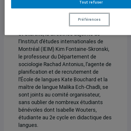
Tout refuser
offrira une ambiance joviale », précise
Mme Starcke.
Préférences
En plus de Mesdames Chamsine, Sekhri
et Starcke, la directrice adjointe de
l’Institut d’études internationales de
Montréal (IEIM) Kim Fontaine-Skronski,
le professeur du Département de
sociologie Rachad Antonius, l’agente de
planification et de recrutement de
l’École de langues Kate Bouchard et la
maître de langue Malika Ech-Chadli, se
sont joints au comité organisateur,
sans oublier de nombreux étudiants
bénévoles dont Isabelle Wouters,
étudiante au 2e cycle en didactique des
langues.