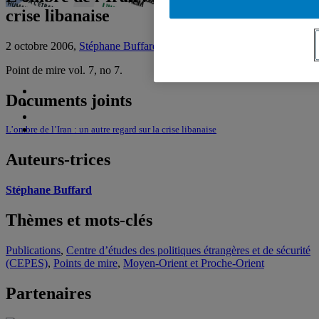
crise libanaise
2 octobre 2006,
Stéphane Buffard
Point de mire vol. 7, no 7.
Documents joints
L’ombre de l’Iran : un autre regard sur la crise libanaise
Auteurs-trices
Stéphane Buffard
Thèmes et mots-clés
Publications
,
Centre d’études des politiques étrangères et de sécurité
(CEPES)
,
Points de mire
,
Moyen-Orient et Proche-Orient
Partenaires