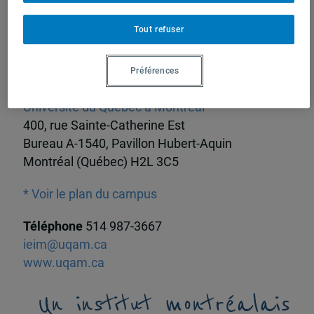
Tout refuser
Adresse civique
Préférences
Institut d’études internationales de Montréal
Université du Québec à Montréal
400, rue Sainte-Catherine Est
Bureau A-1540, Pavillon Hubert-Aquin
Montréal (Québec) H2L 3C5
* Voir le plan du campus
Téléphone
514 987-3667
ieim@uqam.ca
www.uqam.ca
Un institut montréalais