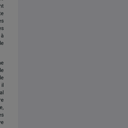
nt
te
es
es
 à
le
he
le
le
il
al
re
e,
es
ve