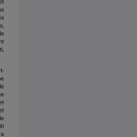
et
ns
és
s,
le
nt
i,
t-
ne
de
ce
et
et
de
ti
ra