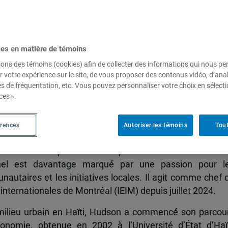
 Hudson Michel, chef de proje
ces en matière de témoins
sons des témoins (cookies) afin de collecter des informations qui nous p
r votre expérience sur le site, de vous proposer des contenus vidéo, d’anal
es de fréquentation, etc. Vous pouvez personnaliser votre choix en sélect
ces ».
érences
Autoriser les témoins
Tout
dont le parcours reflète un engagement profond pour 
t vers une expertise en coopération internationale. S
nel est davantage marqué par une passion pour l
aires et les initiatives locales. Il agit comme chef 
s internationales de Montréal (IEIM) depuis juillet 2024.
 milieu urbain en Haïti, Hudson a commencé son parcou
omie, obtenue en 2002 à l’Université d’État d’Haït