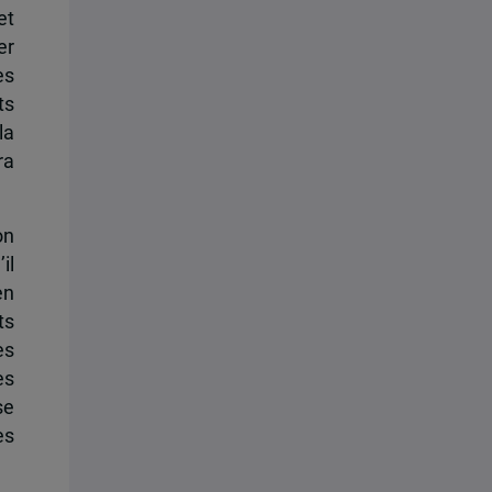
et
er
es
ts
la
ra
on
il
en
ts
es
es
se
es