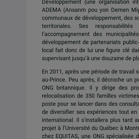
Développement (une organisation inte
ADEMA (Ansanm pou yon Demen Miyò).
communaux de développement, des sché
territoriales. Ses responsabilités 
l’accompagnement des municipalités,
développement de partenariats public
local fait donc de lui une figure clé da
supervisant jusqu’à une douzaine de p
En 2011, après une période de travail su
au-Prince. Peu après, il décroche un 
ONG britannique. Il y dirige des pr
relocalisation de 350 familles victime
poste pour se lancer dans des consulta
de diversifier ses expériences tout en
international. Il s’installera plus tar
projet à l’Université du Québec à Mont
chez EQUITAS, une ONG spécialisée da