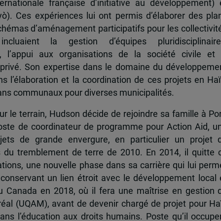
rnationale française d’initiative au développement) 
 Ces expériences lui ont permis d’élaborer des pla
mas d’aménagement participatifs pour les collectivit
incluaient la gestion d’équipes pluridisciplinaire
 l’appui aux organisations de la société civile et 
-privé. Son expertise dans le domaine du développeme
ns l’élaboration et la coordination de ces projets en Haït
lans communaux pour diverses municipalités.
r le terrain, Hudson décide de rejoindre sa famille à Por
poste de coordinateur de programme pour Action Aid, u
ojets de grande envergure, en particulier un projet 
s du tremblement de terre de 2010. En 2014, il quitte 
tions, une nouvelle phase dans sa carrière qui lui perm
 conservant un lien étroit avec le développement local 
d au Canada en 2018, où il fera une maîtrise en gestion 
réal (UQAM), avant de devenir chargé de projet pour Haï
ns l’éducation aux droits humains. Poste qu’il occupe