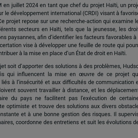
 en juillet 2024 en tant que chef du projet Haïti, un proj
r le développement international (CRDI) visant à favoris
 Ce projet repose sur une recherche-action qui examine l
rents secteurs en Haïti, tels que la jeunesse, les droi
s paysannes, afin d’identifier les facteurs favorables à 
certation vise à développer une feuille de route qui pour
ribuer à la mise en place d’un État de droit en Haïti.
ojet soit d’apporter des solutions à des problèmes, Huds
is qui influencent la mise en œuvre de ce projet qu’
és à l’insécurité et aux difficultés de communication 
 doivent souvent travailler à distance, et les déplacemen
aire du pays ne facilitent pas l’exécution de certain
ste optimiste et trouve des solutions aux divers obstacl
nstante et à une bonne gestion des risques. Il supervi
aires, coordonne des entretiens et suit les évolutions d