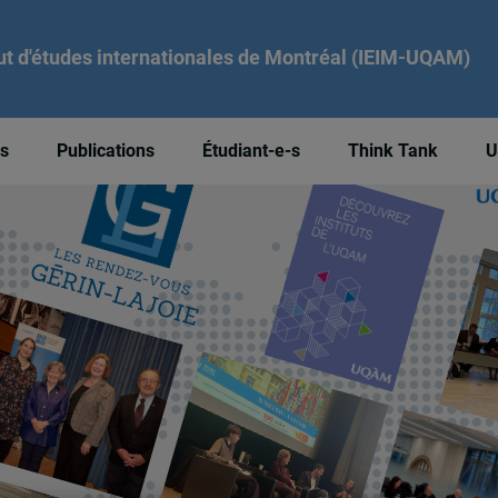
tut d'études internationales de Montréal (IEIM-UQAM)
és
Publications
Étudiant-e-s
Think Tank
U