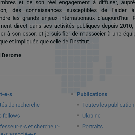
mbres et de son réel engagement à diffuser, auprè
tion, des connaissances susceptibles de l’aider 
dre les grands enjeux internationaux d’aujourd’hui.
ent direct dans ses activités publiques depuis 2010, 
uer à son essor, et je suis fier de m’associer à une équi
e et impliquée que celle de l’Institut.
d Derome
t-e-s
Publications
tés de recherche
Toutes les publication
 fellows
Ukraine
fesseur-e-s et chercheur-
Portraits
e-s associé-e-s