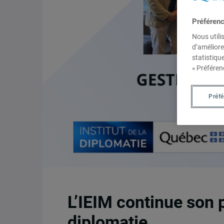
Préféren
Nous utili
d’améliore
statistiqu
« Préféren
Préf
L’IEIM continue son p
diplomatie