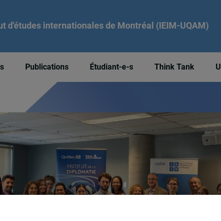
tut d'études internationales de Montréal (IEIM-UQAM)
és
Publications
Étudiant-e-s
Think Tank
U