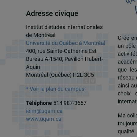
Adresse civique
Institut d’études internationales
de Montréal
Créé en
Université du Québec à Montréal
un pôle
400, rue Sainte-Catherine Est
activit
Bureau A-1540, Pavillon Hubert-
académi
Aquin
que les
Montréal (Québec) H2L 3C5
réseau d
ainsi a
* Voir le plan du campus
choix 
internat
Téléphone
514 987-3667
ieim@uqam.ca
Ma colla
www.uqam.ca
toujour
qualité.