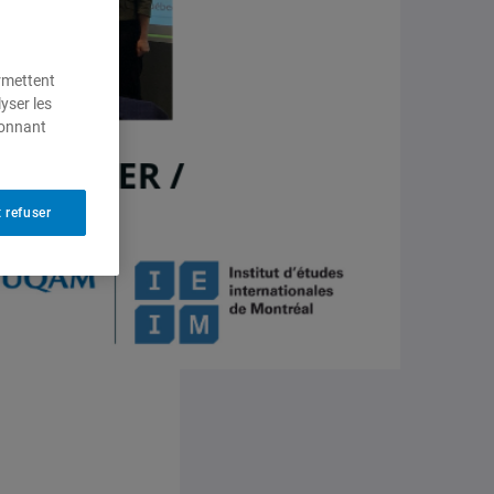
ermettent
yser les
ionnant
 refuser