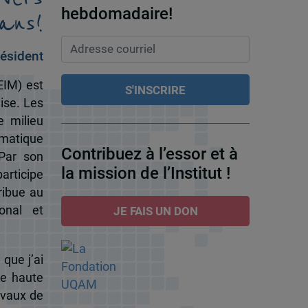
ans!
hebdomadaire!
ésident
EIM) est
ise. Les
e milieu
omatique
Contribuez à l’essor et à
 Par son
la mission de l’Institut !
participe
ribue au
onal et
JE FAIS UN DON
 que j’ai
de haute
ravaux de