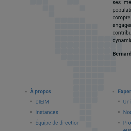
ses me
popula
compren
engagem
contrib
dynamiqu
Bernar
À propos
Exper
L’IEIM
Uni
Instances
Nos
Équipe de direction
Pro
eus