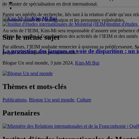
de Master de spécialisation en droit international.
Parmi ses intérêts de recherche, liés tant à la relation d’aide qu’aux re
Kim-Mi Bui
personnes issues de l’immigration et les personnes vulnérables.
Institut d'étude
Au sein de l’IEIM, Kim-Mi sera responsable d’assurer une présence dy
Sur le même sujet
offrira un soutien à l’organisation des activités de l’IEIM et des unité
Par ailleurs, l’IEIM souhaite remercier à nouveau sa prédécesseure,
S
La protection des langues en voie de disparition : un im
projets académiques et professionnels!
Blogue Un seul monde, 3 juin 2024,
Kim-Mi Bui
Thèmes et mots-clés
Publications
,
Blogue Un seul monde
,
Culture
Partenaires