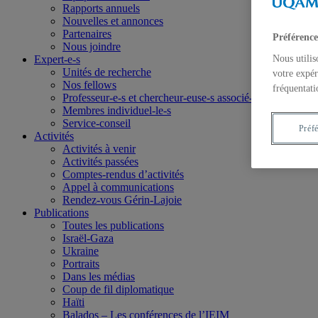
Rapports annuels
Nouvelles et annonces
Partenaires
Préférence
Nous joindre
Nous utilis
Expert-e-s
Unités de recherche
votre expér
Nos fellows
fréquentati
Professeur-e-s et chercheur-euse-s associé-e-s
Membres individuel-le-s
Service-conseil
Préf
Activités
Activités à venir
Activités passées
Comptes-rendus d’activités
Appel à communications
Rendez-vous Gérin-Lajoie
Publications
Toutes les publications
Israël-Gaza
Ukraine
Portraits
Dans les médias
Coup de fil diplomatique
Haïti
Balados – Les conférences de l’IEIM