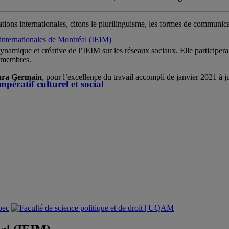
lations internationales, citons le plurilinguisme, les formes de communicat
s internationales de Montréal (IEIM)
namique et créative de l’IEIM sur les réseaux sociaux. Elle participer
s membres.
ara Germain
, pour l’excellence du travail accompli de janvier 2021 à j
pératif culturel et social