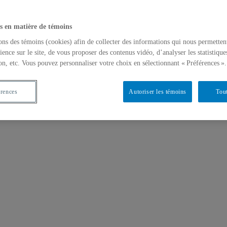
s en matière de témoins
ons des témoins (cookies) afin de collecter des informations qui nous permetten
ience sur le site, de vous proposer des contenus vidéo, d’analyser les statistique
on, etc. Vous pouvez personnaliser votre choix en sélectionnant « Préférences ».
érences
Autoriser les témoins
Tout