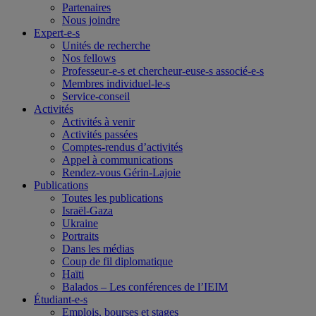
Partenaires
Nous joindre
Expert-e-s
Unités de recherche
Nos fellows
Professeur-e-s et chercheur-euse-s associé-e-s
Membres individuel-le-s
Service-conseil
Activités
Activités à venir
Activités passées
Comptes-rendus d’activités
Appel à communications
Rendez-vous Gérin-Lajoie
Publications
Toutes les publications
Israël-Gaza
Ukraine
Portraits
Dans les médias
Coup de fil diplomatique
Haïti
Balados – Les conférences de l’IEIM
Étudiant-e-s
Emplois, bourses et stages