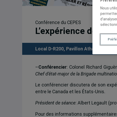
Préféren
Nous util
permetten
d’analyse
Conférence du CEPES
sélection
L’expérience des fo
Préf
Local D-R200, Pavillon Athanase-David
–
Conférencier
: Colonel Richard Giguè
Chef d’état-major de la Brigade multinati
Le conférencier discutera de son expér
entre le Canada et les États-Unis.
Président de séance
: Albert Legault (p
Pour des informations supplémentaires,