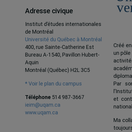
ve
Adresse civique
Institut d’études internationales
de Montréal
Université du Québec à Montréal
Créé en
400, rue Sainte-Catherine Est
un pôle
Bureau A-1540, Pavillon Hubert-
activit
Aquin
académ
Montréal (Québec) H2L 3C5
diploma
Par son
* Voir le plan du campus
l’Instit
Téléphone
514 987-3667
et cont
ieim@uqam.ca
national
www.uqam.ca
Ma colla
toujour