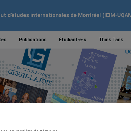
tut d'études internationales de Montréal (IEIM-UQA
tés
Publications
Étudiant-e-s
Think Tank