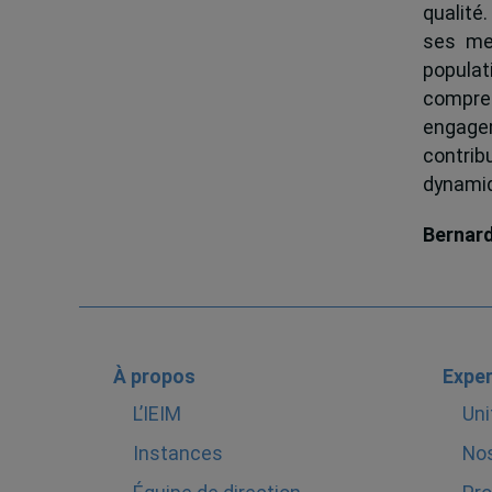
qualité.
ses me
popula
compren
engagem
contrib
dynamiqu
Bernar
À propos
Exper
L’IEIM
Uni
Instances
Nos