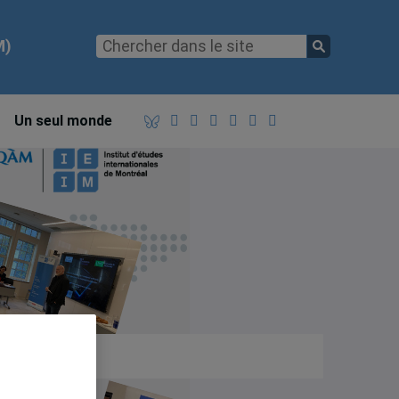
M)
Un seul monde