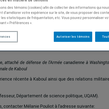
ces en matière de témoins
isons des témoins (cookies) afin de collecter des informations qui nou
t d’améliorer votre expérience sur le site, de vous proposer des cont
r les statistiques de fréquentation, etc. Vous pouvez personnaliser vo
nant « Préférences ».
rces canadiennes à Kaboul
érences
Autoriser les témoins
Tout
, UQÀM, 22 février 2005
re,
attaché de défense de l’Armée canadienne à Washingto
onale de Kaboul
ience récente à Kaboul ainsi que des relations militair
rofesseur, Département de science politique, UQAM).
 contacter Mélanie Pouliot à l’adresse suivante: