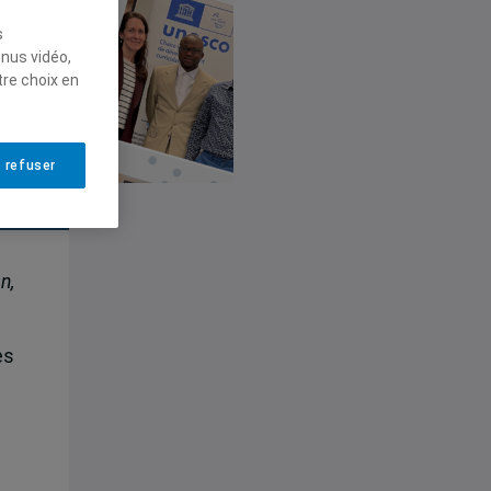
s
enus vidéo,
tre choix en
 refuser
n,
es