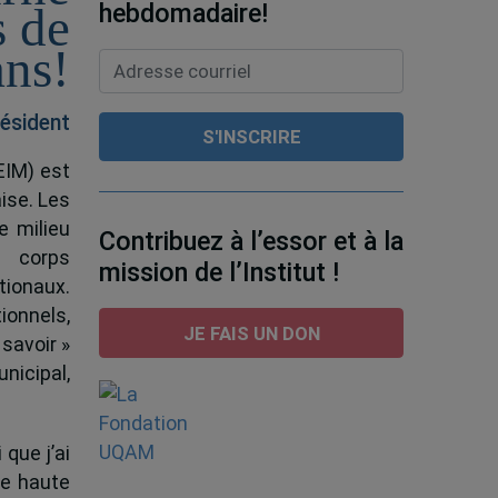
hebdomadaire!
s de
ans!
ésident
EIM) est
ise. Les
e milieu
Contribuez à l’essor et à la
e corps
mission de l’Institut !
tionaux.
ionnels,
JE FAIS UN DON
 savoir »
nicipal,
 que j’ai
de haute