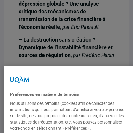
dépression globale ? Une analyse
critique des mécanismes de
transmission de la crise financière à
l’économie réelle
,
par Éric Pineault
–
La destruction sans création ?
Dynamique de l’instabilité financière et
sources de régulation
,
par Frédéric Hanin
– QUAND :
Vendredi 14 novembre 2008
à 10h
– LIEU :
Local A-1715
, UQAM
Préférences en matière de témoins
Pavillon Hubert-Aquin, 400 Sainte-
Catherine Est, métro Berri-UQAM.
Nous utilisons des témoins (cookies) afin de collecter des
informations qui nous permettent d’améliorer votre expérience
sur le site, de vous proposer des contenus vidéo, d’analyser les
statistiques de fréquentation, etc. Vous pouvez personnaliser
votre choix en sélectionnant « Préférences ».
Les suites de la crise financière : entre