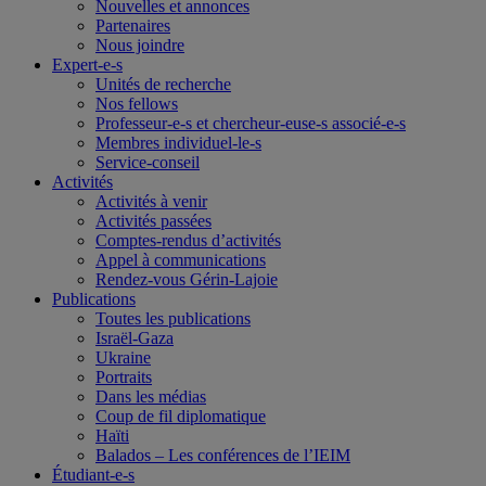
Nouvelles et annonces
Partenaires
Nous joindre
Expert-e-s
Unités de recherche
Nos fellows
Professeur-e-s et chercheur-euse-s associé-e-s
Membres individuel-le-s
Service-conseil
Activités
Activités à venir
Activités passées
Comptes-rendus d’activités
Appel à communications
Rendez-vous Gérin-Lajoie
Publications
Toutes les publications
Israël-Gaza
Ukraine
Portraits
Dans les médias
Coup de fil diplomatique
Haïti
Balados – Les conférences de l’IEIM
Étudiant-e-s