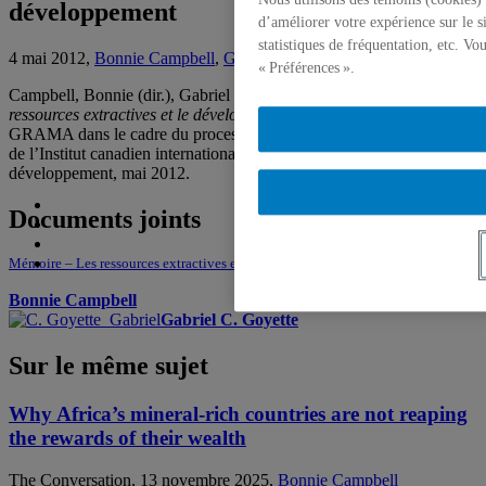
développement
d’améliorer votre expérience sur le s
statistiques de fréquentation, etc. V
4 mai 2012,
Bonnie Campbell
,
Gabriel C. Goyette
« Préférences ».
Campbell, Bonnie (dir.), Gabriel Côté-Goyette. 2012. «
Les
ressources extractives et le développement
», Mémoire soumis par le
GRAMA dans le cadre du processus de consultation sur la création
de l’Institut canadien international sur les industries extractives et le
développement, mai 2012.
Documents joints
Mémoire – Les ressources extractives et le développement
Bonnie Campbell
Gabriel C. Goyette
Sur le même sujet
Why Africa’s mineral-rich countries are not reaping
the rewards of their wealth
The Conversation, 13 novembre 2025,
Bonnie Campbell