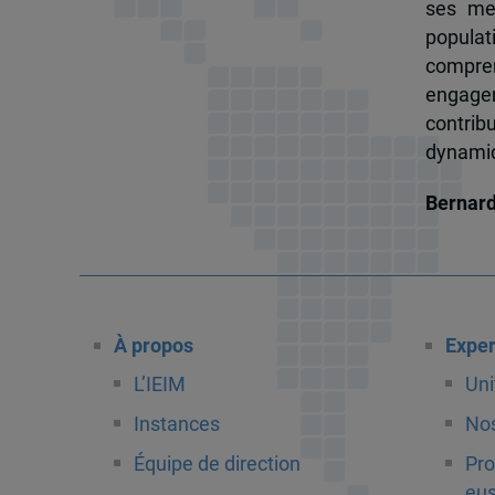
ses me
popula
compren
engagem
contrib
dynamiqu
Bernar
À propos
Exper
L’IEIM
Uni
Instances
Nos
Équipe de direction
Pro
eus