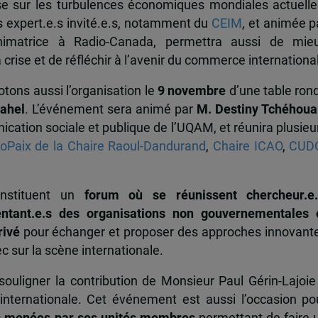
se sur les turbulences économiques mondiales actuelle
es expert.e.s invité.e.s, notamment du
CEIM
, et animée p
animatrice à Radio-Canada, permettra aussi de mie
crise et de réfléchir à l’avenir du commerce international
tons aussi l’organisation le
9 novembre
d’une table ron
Sahel
. L’événement sera animé par
M. Destiny Tchéhoua
tion sociale et publique de l’UQAM, et réunira plusieu
oPaix de la Chaire Raoul-Dandurand
,
Chaire ICAO
,
CUD
onstituent un
forum où se réunissent chercheur.e.
entant.e.s des organisations non gouvernementales 
rivé
pour échanger et proposer des approches innovant
ec sur la scène internationale.
ouligner la contribution de Monsieur Paul Gérin-Lajoie
nternationale. Cet événement est aussi l’occasion po
s menées par ses unités membres
permettant de faire 