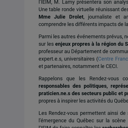
l’IEIM, M. Lamy présentera son analy
Une table ronde virtuelle réunissant d
Mme Julie Drolet
, journaliste et 
comprendre les différents impacts de la 
Parmi les autres événements prévus, no
sur les
enjeux propres à la région du 
professeur au Département de communica
expert.e.s, universitaires (
Centre Franc
et partenaires, notamment le CECI.
Rappelons que les Rendez-vous c
responsables des politiques, représ
praticien.ne.s des secteurs public et p
propres à inspirer les activités du Québ
Les Rendez-vous permettent ainsi de s
l’émergence du Québec sur la scène i
l’IEIM de faire connaître les
recherche