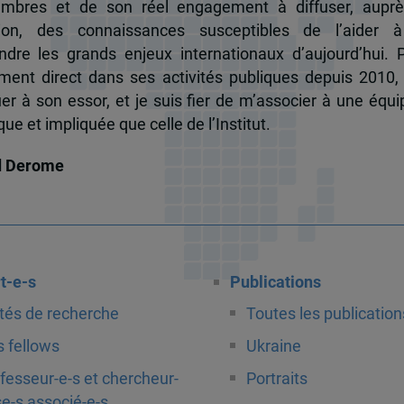
mbres et de son réel engagement à diffuser, auprè
tion, des connaissances susceptibles de l’aider 
dre les grands enjeux internationaux d’aujourd’hui.
ent direct dans ses activités publiques depuis 2010, 
uer à son essor, et je suis fier de m’associer à une équi
e et impliquée que celle de l’Institut.
d Derome
t-e-s
Publications
tés de recherche
Toutes les publication
 fellows
Ukraine
fesseur-e-s et chercheur-
Portraits
e-s associé-e-s