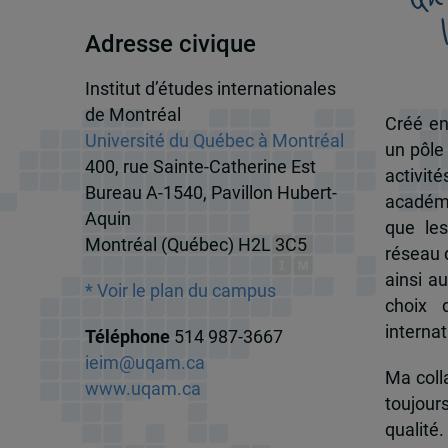
Adresse civique
Institut d’études internationales
de Montréal
Créé en
Université du Québec à Montréal
un pôle
400, rue Sainte-Catherine Est
activit
Bureau A-1540, Pavillon Hubert-
académi
Aquin
que les
Montréal (Québec) H2L 3C5
réseau d
ainsi a
* Voir le plan du campus
choix 
internat
Téléphone
514 987-3667
ieim@uqam.ca
Ma colla
www.uqam.ca
toujour
qualité.