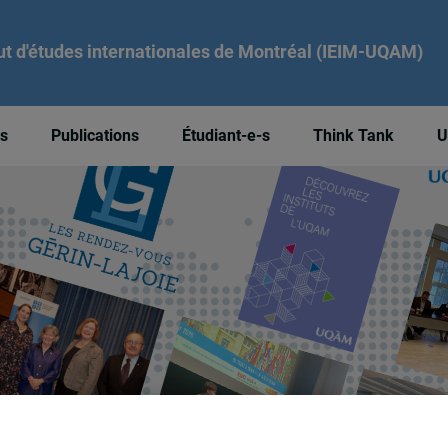
tut d'études internationales de Montréal (IEIM-UQAM)
és
Publications
Étudiant-e-s
Think Tank
U