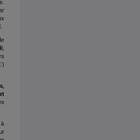
s.
ar
ux
.
de
li
,
rs
C
)
s,
et
es
 à
ur
un