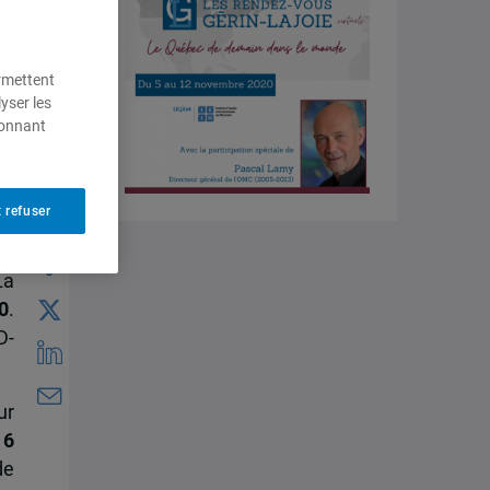
ermettent
yser les
ionnant
 refuser
La
0
.
D-
ur
e
6
de