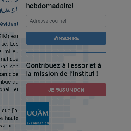
ans!
hebdomadaire!
ésident
EIM) est
ise. Les
e milieu
omatique
Contribuez à l’essor et à
 Par son
la mission de l’Institut !
participe
ribue au
onal et
JE FAIS UN DON
 que j’ai
de haute
ravaux de