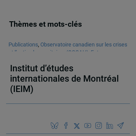
Thèmes et mots-clés
Publications
,
Observatoire canadien sur les crises
et l’action humanitaires (OCCAH)
,
Entrevues
dans les médias écrits
,
Venezuela
Institut d’études
internationales de Montréal
(IEIM)
Partenaires