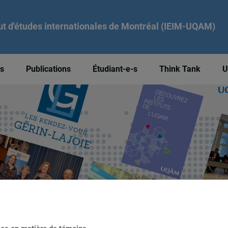
tut d'études internationales de Montréal (IEIM-UQAM)
és
Publications
Étudiant-e-s
Think Tank
U