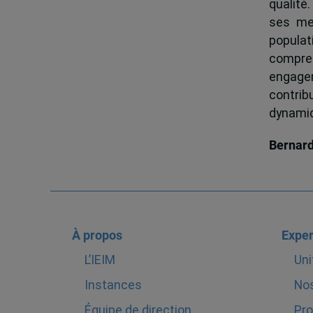
qualité.
ses me
popula
compren
engagem
contrib
dynamiqu
Bernar
À propos
Exper
L’IEIM
Uni
Instances
Nos
Équipe de direction
Pro