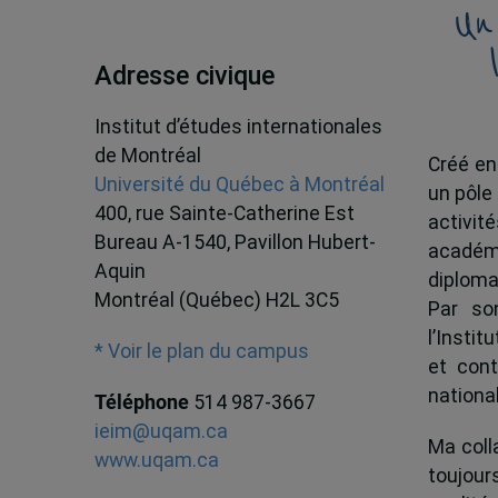
Un
Adresse civique
Institut d’études internationales
de Montréal
Créé en
Université du Québec à Montréal
un pôle
400, rue Sainte-Catherine Est
activit
Bureau A-1540, Pavillon Hubert-
académ
Aquin
diploma
Montréal (Québec) H2L 3C5
Par son
l’Instit
* Voir le plan du campus
et cont
national
Téléphone
514 987-3667
ieim@uqam.ca
Ma colla
www.uqam.ca
toujour