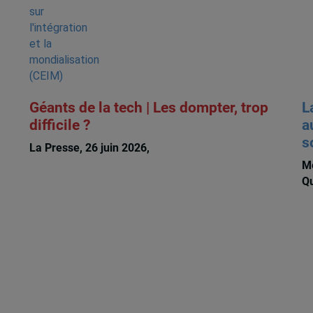
Géants de la tech | Les dompter, trop
L
difficile ?
a
s
x
La Presse, 26 juin 2026,
Michèle Rioux
Me
Qu