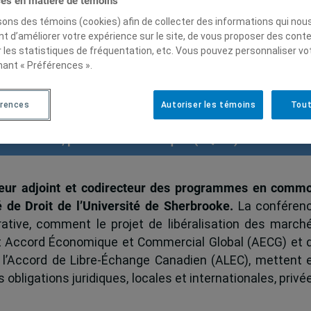
ces en matière de témoins
isons des témoins (cookies) afin de collecter des informations qui nou
t d’améliorer votre expérience sur le site, de vous proposer des cont
r les statistiques de fréquentation, etc. Vous pouvez personnaliser vo
à l’intersection du commerce
nant « Préférences ».
t du contrat
érences
Autoriser les témoins
Tout
alle A-1715, pavillon Hubert-Aquin (UQAM)
eur adjoint et codirecteur des programmes en comm
té de Droit de l’Université de Sherbrooke.
La conféren
ative, comment le projet de libéralisation des march
nt Accord Économique et Commercial Global (AECG) et 
, l’Accord de Libre-Échange Canadien (ALEC), mettent 
obligations juridiques, locales et internationales, privé