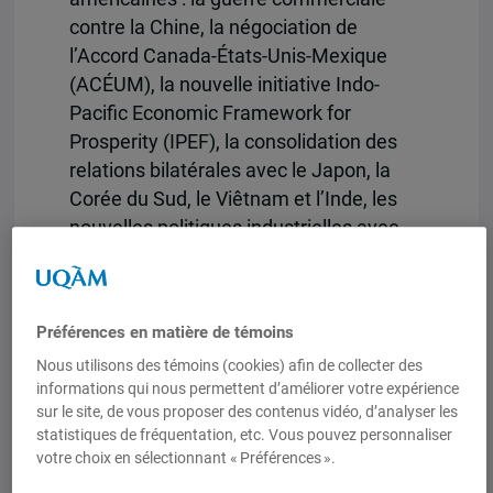
contre la Chine, la négociation de
l’Accord Canada-États-Unis-Mexique
(ACÉUM), la nouvelle initiative Indo-
Pacific Economic Framework for
Prosperity (IPEF), la consolidation des
relations bilatérales avec le Japon, la
Corée du Sud, le Viêtnam et l’Inde, les
nouvelles politiques industrielles avec
l’entrée en vigueur de l’Inflation
Reduction Act (IRA) et du Chips and
Science Act.
Préférences en matière de témoins
De Trump à Biden, quels changements
Nous utilisons des témoins (cookies) afin de collecter des
dans la politique commerciale des États-
informations qui nous permettent d’améliorer votre expérience
Unis ?
sur le site, de vous proposer des contenus vidéo, d’analyser les
Ce séminaire a pour objectif de discuter
statistiques de fréquentation, etc. Vous pouvez personnaliser
de l’apparition ou non d’une nouvelle
votre choix en sélectionnant « Préférences ».
doctrine commerciale américaine