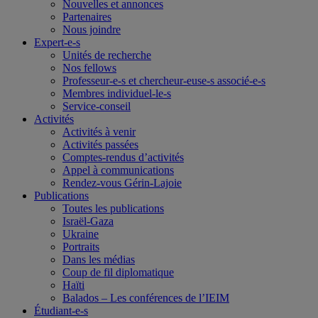
Nouvelles et annonces
Partenaires
Nous joindre
Expert-e-s
Unités de recherche
Nos fellows
Professeur-e-s et chercheur-euse-s associé-e-s
Membres individuel-le-s
Service-conseil
Activités
Activités à venir
Activités passées
Comptes-rendus d’activités
Appel à communications
Rendez-vous Gérin-Lajoie
Publications
Toutes les publications
Israël-Gaza
Ukraine
Portraits
Dans les médias
Coup de fil diplomatique
Haïti
Balados – Les conférences de l’IEIM
Étudiant-e-s