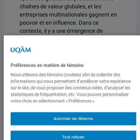
chaînes de valeur globales, et les
entreprises multinationales gagnent en
pouvoir et en influence. Dans ce
contexte, il y a une émergence de
cartels internationaux, c’est-à-dire des
ententes entre entreprises ayant des
opérations simultanées dans plus d’un
pays pour contrôler le marché, limiter la
Préférences en matière de témoins
concurrence et maximiser leurs profits.
Nous utilisons des témoins (cookies) afin de collecter des
Toutefois, tandis que les firmes
informations qui nous permettent d’améliorer votre expérience
multinationales ont étendu la toile de
sur le site, de vous proposer des contenus vidéo, d’analyser les
statistiques de fréquentation, etc. Vous pouvez personnaliser
leurs activités à l’échelle planétaire, la
votre choix en sélectionnant « Préférences ».
gouvernance n’a pas suivi. Ainsi,
aujourd’hui, la régulation économique «
Autoriser les témoins
stato-centrée » est inefficace, de sorte
que plusieurs défis sont posés aux
autorités nationales de la concurrence.
Tout refuser