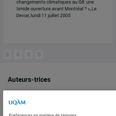
changements climatiques au G8: une
timide ouverture avant Montréal ? », Le
Devoir, lundi 11 juillet 2005
Auteurs-trices
Alexis Beauchamp
Préférences en matière de témoins