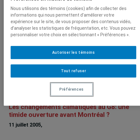
Sur le même sujet
Nous utilisons des témoins (cookies) afin de collecter des
informations qui nous permettent d’améliorer votre
expérience sur le site, de vous proposer des contenus vidéo,
Les négociations sur les changements
d’analyser les statistiques de fréquentation, etc. Vous pouvez
personnaliser votre choix en sélectionnant « Préférences ».
climatiques depuis Rio
21 novembre 2005,
Alexis Beauchamp
Autoriser les témoins
Les changements climatiques au G8: une
Tout refuser
timide ouverture avant Montréal ?
11 juillet 2005,
Alexis Beauchamp
Préférences
Les changements climatiques au G8: une
timide ouverture avant Montréal ?
11 juillet 2005,
Alexis Beauchamp