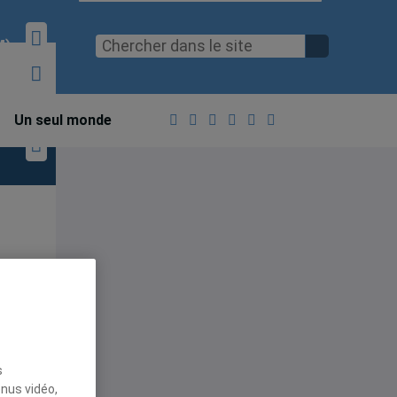
M)
Un seul monde
s
enus vidéo,