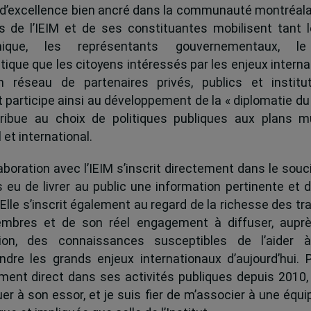
 d’excellence bien ancré dans la communauté montréala
és de l’IEIM et de ses constituantes mobilisent tant l
ique, les représentants gouvernementaux, l
tique que les citoyens intéressés par les enjeux interna
 réseau de partenaires privés, publics et institut
ut participe ainsi au développement de la « diplomatie du
ribue au choix de politiques publiques aux plans mu
 et international.
boration avec l’IEIM s’inscrit directement dans le souci
s eu de livrer au public une information pertinente et 
 Elle s’inscrit également au regard de la richesse des t
mbres et de son réel engagement à diffuser, auprè
tion, des connaissances susceptibles de l’aider 
dre les grands enjeux internationaux d’aujourd’hui.
ent direct dans ses activités publiques depuis 2010, 
uer à son essor, et je suis fier de m’associer à une équi