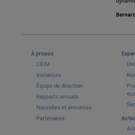
dynamiqu
Bernar
À propos
Exper
L’IEIM
Uni
Instances
Nos
Équipe de direction
Pro
eus
Rapports annuels
Ser
Nouvelles et annonces
Partenaires
Activ
Act