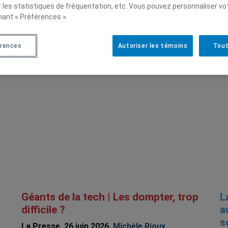
r les statistiques de fréquentation, etc. Vous pouvez personnaliser vo
nant « Préférences ».
érences
Autoriser les témoins
Tout
Géants de la tech | Les dompter, trop
L
difficile ?
a
s
La Presse, 26 juin 2026,
Michèle Rioux