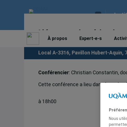
Insti
L’économie chinoise 
À propos
Expert-e-s
Activi
Local A-3316, Pavillon Hubert-Aquin, 
Conférencier
: Christian Constantin, do
Cette conférence a lieu dans le cadre 
à 18h00
Préféren
Nous util
permetten