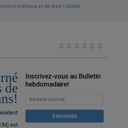
urné
Inscrivez-vous au Bulletin
hebdomadaire!
s de
ans!
ésident
EIM) est