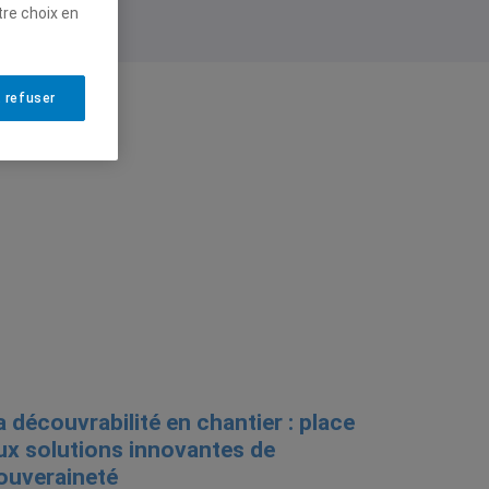
tre choix en
 refuser
a découvrabilité en chantier : place
ux solutions innovantes de
ouveraineté