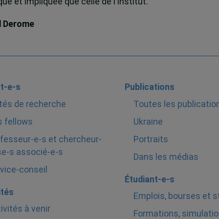
e et impliquée que celle de l’Institut.
d Derome
t-e-s
Publications
tés de recherche
Toutes les publicatio
 fellows
Ukraine
fesseur-e-s et chercheur-
Portraits
e-s associé-e-s
Dans les médias
vice-conseil
Étudiant-e-s
ités
Emplois, bourses et 
ivités à venir
Formations, simulatio