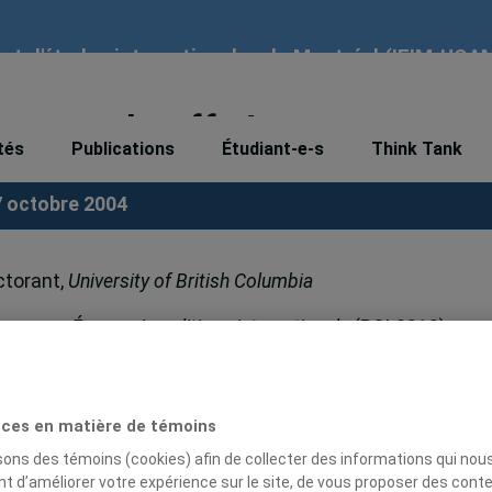
tut d'études internationales de Montréal (IEIM-UQA
en surchauffe !
tés
Publications
Étudiant-e-s
Think Tank
7 octobre 2004
ctorant,
University of British Columbia
du cours
Économie
politique internationale
(POL8310)
ces en matière de témoins
isons des témoins (cookies) afin de collecter des informations qui nou
t d’améliorer votre expérience sur le site, de vous proposer des cont