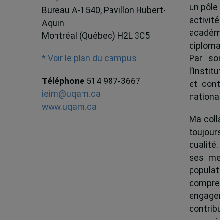
un pôle
Bureau A-1540, Pavillon Hubert-
activit
Aquin
académ
Montréal (Québec) H2L 3C5
diploma
Par son
* Voir le plan du campus
l’Instit
Téléphone
514 987-3667
et cont
ieim@uqam.ca
national
www.uqam.ca
Ma colla
toujour
qualité.
ses me
popula
compren
engagem
contrib