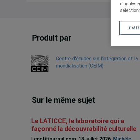
d’analyse
sélection
Préf
Produit par
Centre d'études sur l'intégration et la
mondialisation (CEIM)
Sur le même sujet
Le LATICCE, le laboratoire qui a
façonné la découvrabilité culturelle
Lepetitjournal.com, 18 juillet 2026,
Michèle