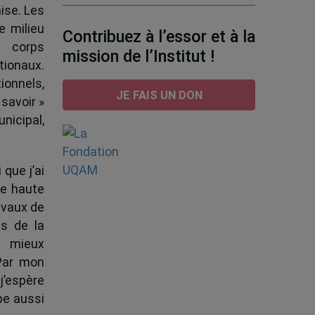
ise. Les
e milieu
Contribuez à l’essor et à la
e corps
mission de l’Institut !
tionaux.
ionnels,
JE FAIS UN DON
 savoir »
nicipal,
 que j’ai
de haute
ravaux de
s de la
à mieux
 Par mon
j’espère
pe aussi