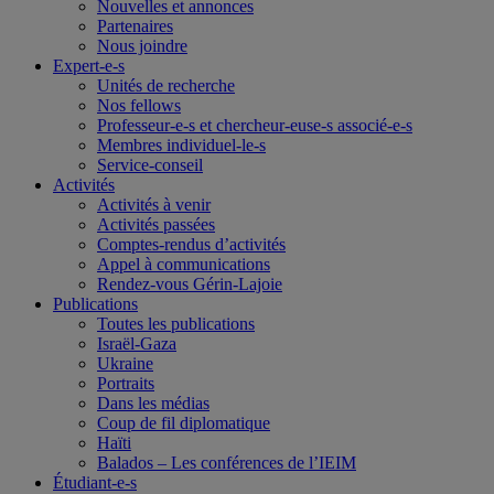
Nouvelles et annonces
Partenaires
Nous joindre
Expert-e-s
Unités de recherche
Nos fellows
Professeur-e-s et chercheur-euse-s associé-e-s
Membres individuel-le-s
Service-conseil
Activités
Activités à venir
Activités passées
Comptes-rendus d’activités
Appel à communications
Rendez-vous Gérin-Lajoie
Publications
Toutes les publications
Israël-Gaza
Ukraine
Portraits
Dans les médias
Coup de fil diplomatique
Haïti
Balados – Les conférences de l’IEIM
Étudiant-e-s