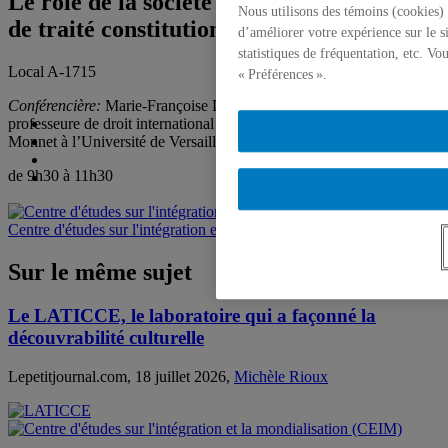
Le rôle de la société civile dans le projet
Nous utilisons des témoins (cookies) 
de traité constitutionnel pour l’Europe
d’améliorer votre expérience sur le s
statistiques de fréquentation, etc. V
Local A-1715
« Préférences ».
Conférencière:
Marie-Françoise Labouz,
professeure de droit international public et titulaire de la Chaire Jean
Monnet à l’Université de Versailles-Saint-Quentin-en Yvelines.
de 9h30 à 11h30
Centre d'études sur l'intégration et la mondialisation (CEIM)
Sur le même sujet
Le LATICCE, le laboratoire qui a façonné la
découvrabilité culturelle
Lepetitjournal.com, 18 juillet 2026,
Michèle Rioux