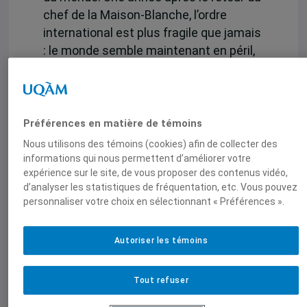
chef de la Maison-Blanche, l’ordre
international est plus fragile que jamais
: le monde semble maintenant en péril,
alors que les décisions du président
américain se font plus agressives, plus
incohérentes et plus conséquentes que
lors de sa première présidence. Un des
Préférences en matière de témoins
plus grands spécialistes de la politique
Nous utilisons des témoins (cookies) afin de collecter des
américaine propose ici une analyse
informations qui nous permettent d’améliorer votre
expérience sur le site, de vous proposer des contenus vidéo,
fouillée de cette nouvelle phase de la
d’analyser les statistiques de fréquentation, etc. Vous pouvez
présidence – une lecture lucide,
personnaliser votre choix en sélectionnant « Préférences ».
inquiétante, troublante mais
indispensable pour comprendre les
Autoriser les témoins
trajectoires du monde contemporain et
la marge de manœuvre dont dispose
encore le Canada.
Tout refuser