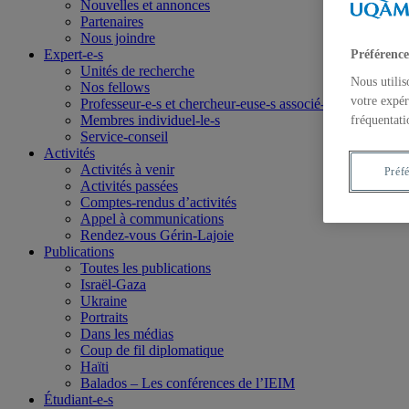
Nouvelles et annonces
Partenaires
Nous joindre
Expert-e-s
Préférence
Unités de recherche
Nous utilis
Nos fellows
votre expér
Professeur-e-s et chercheur-euse-s associé-e-s
Membres individuel-le-s
fréquentati
Service-conseil
Activités
Activités à venir
Préf
Activités passées
Comptes-rendus d’activités
Appel à communications
Rendez-vous Gérin-Lajoie
Publications
Toutes les publications
Israël-Gaza
Ukraine
Portraits
Dans les médias
Coup de fil diplomatique
Haïti
Balados – Les conférences de l’IEIM
Étudiant-e-s