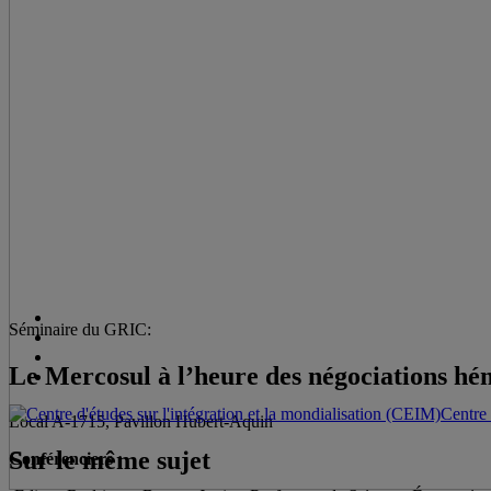
Séminaire du GRIC:
Le Mercosul à l’heure des négociations hém
Centre 
Local A-1715, Pavillon Hubert-Aquin
Sur le même sujet
Conférenciers :