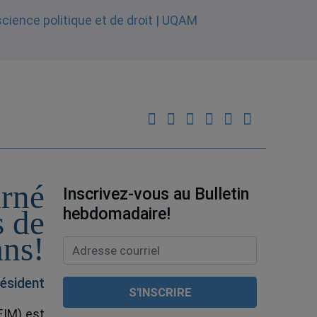
urné
Inscrivez-vous au Bulletin
hebdomadaire!
s de
ans!
ésident
EIM) est