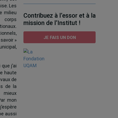
ise. Les
e milieu
Contribuez à l’essor et à la
e corps
mission de l’Institut !
tionaux.
ionnels,
JE FAIS UN DON
 savoir »
nicipal,
 que j’ai
de haute
ravaux de
s de la
à mieux
 Par mon
j’espère
pe aussi