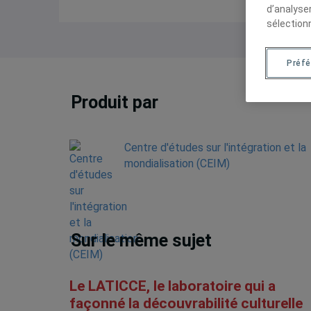
d’analyse
sélection
Préf
Produit par
Centre d'études sur l'intégration et la
mondialisation (CEIM)
Sur le même sujet
Le LATICCE, le laboratoire qui a
façonné la découvrabilité culturelle