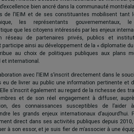
 d’excellence bien ancré dans la communauté montréala
és de l’IEIM et de ses constituantes mobilisent tant l
ique, les représentants gouvernementaux, l
tique que les citoyens intéressés par les enjeux interna
 réseau de partenaires privés, publics et institut
ut participe ainsi au développement de la « diplomatie du
ribue au choix de politiques publiques aux plans mu
 et international.
boration avec l’IEIM s’inscrit directement dans le souci
s eu de livrer au public une information pertinente et 
 Elle s’inscrit également au regard de la richesse des t
mbres et de son réel engagement à diffuser, auprè
tion, des connaissances susceptibles de l’aider 
dre les grands enjeux internationaux d’aujourd’hui.
ent direct dans ses activités publiques depuis 2010, 
uer à son essor, et je suis fier de m’associer à une équi