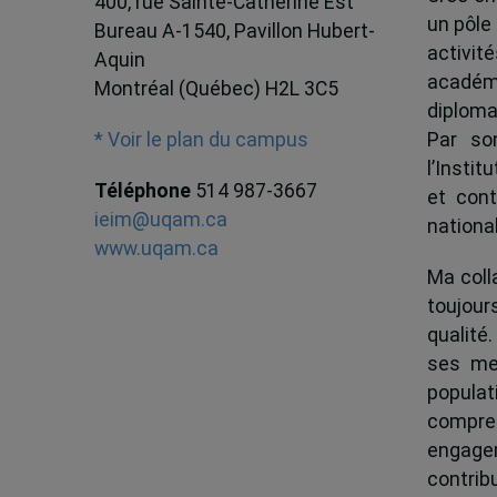
400, rue Sainte-Catherine Est
un pôle
Bureau A-1540, Pavillon Hubert-
activit
Aquin
académ
Montréal (Québec) H2L 3C5
diploma
Par son
* Voir le plan du campus
l’Instit
Téléphone
514 987-3667
et cont
ieim@uqam.ca
national
www.uqam.ca
Ma colla
toujour
qualité.
ses me
popula
compren
engagem
contrib