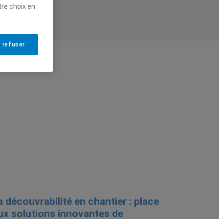
tre choix en
 refuser
a découvrabilité en chantier : place
ux solutions innovantes de