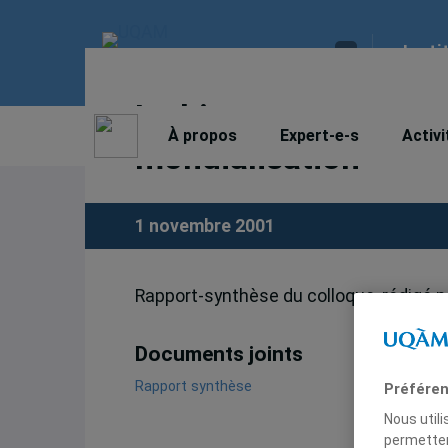
Insti
Le bien commun com
À propos
Expert-e-s
Activi
mondialisation
1 novembre 2001
Rapport-synthèse du colloque, rédigé pa
Documents joints
Rapport synthèse
Préféren
Nous util
permetten