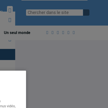
M)
Un seul monde
s
enus vidéo,