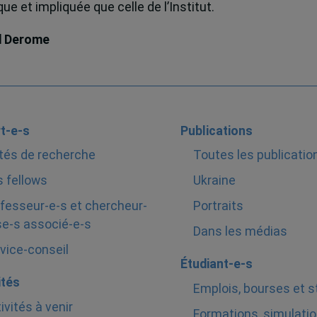
e et impliquée que celle de l’Institut.
d Derome
t-e-s
Publications
tés de recherche
Toutes les publicatio
 fellows
Ukraine
fesseur-e-s et chercheur-
Portraits
e-s associé-e-s
Dans les médias
vice-conseil
Étudiant-e-s
ités
Emplois, bourses et 
ivités à venir
Formations, simulatio