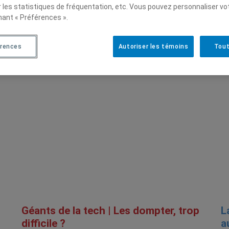
r les statistiques de fréquentation, etc. Vous pouvez personnaliser vo
nant « Préférences ».
érences
Autoriser les témoins
Tout
Géants de la tech | Les dompter, trop
L
difficile ?
a