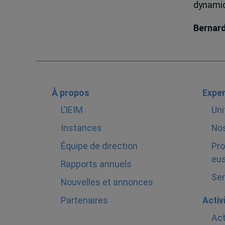
dynamiqu
Bernar
À propos
Exper
L’IEIM
Uni
Instances
Nos
Équipe de direction
Pro
eus
Rapports annuels
Ser
Nouvelles et annonces
Partenaires
Activ
Act