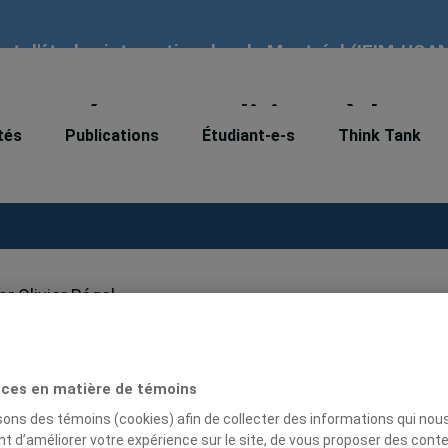
tut d'études internationales de Montréal (IEIM-UQA
me réponse politique à la
tés
Publications
Étudiant-e-s
Think Tank
r Olivier Régol
ces en matière de témoins
isons des témoins (cookies) afin de collecter des informations qui nou
t d’améliorer votre expérience sur le site, de vous proposer des cont