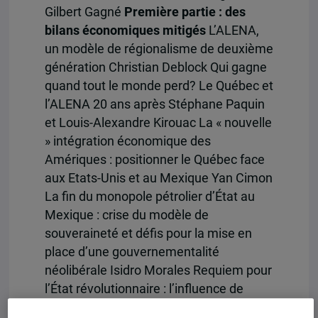
Gilbert Gagné
Première partie : des
bilans économiques mitigés
L’ALENA,
un modèle de régionalisme de deuxième
génération Christian Deblock Qui gagne
quand tout le monde perd? Le Québec et
l’ALENA 20 ans après Stéphane Paquin
et Louis-Alexandre Kirouac La « nouvelle
» intégration économique des
Amériques : positionner le Québec face
aux Etats-Unis et au Mexique Yan Cimon
La fin du monopole pétrolier d’État au
Mexique : crise du modèle de
souveraineté et défis pour la mise en
place d’une gouvernementalité
néolibérale Isidro Morales Requiem pour
l’État révolutionnaire : l’influence de
l’ALENA sur la réforme du secteur de