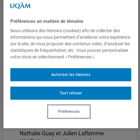
l’énergie au Mexique Julián Castro-Rea
L’ALENA et la sous-primarisation de
l’économie mexicaine Nicolas Foucras
Préférences en matière de témoins
The Automotive Industry in North
Nous utilisons des témoins (cookies) afin de collecter des
America 20 years after NAFTA
informations qui nous permettent d’améliorer votre expérience
Francisco Ernesto Navarrete Báez
sur le site, de vous proposer des contenus vidéo, d’analyser les
statistiques de fréquentation, etc. Vous pouvez personnaliser
Deuxième partie : conflits sociaux,
votre choix en sélectionnant « Préférences ».
clauses sociales, culture
NAFTA and
Mining in Mexico: the Emergence of
Autoriser les témoins
New Actors and Conflicts Maria-Teresa
Gutierrez-Haces L’ALENA et les
mouvements autochtones mexicains :
Tout refuser
analyse de deux moments forts Pierre
Beaucage 20 ans après : l’impact de la
Préférences
liberalisation des marchés sur les
travailleuses et travailleurs québécois
Nathalie Guay et Julien Laflamme