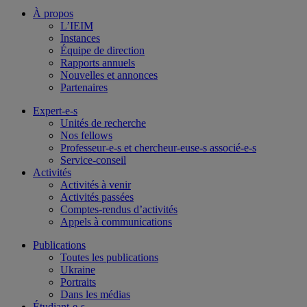
À propos
L’IEIM
Instances
Équipe de direction
Rapports annuels
Nouvelles et annonces
Partenaires
Expert-e-s
Unités de recherche
Nos fellows
Professeur-e-s et chercheur-euse-s associé-e-s
Service-conseil
Activités
Activités à venir
Activités passées
Comptes-rendus d’activités
Appels à communications
Publications
Toutes les publications
Ukraine
Portraits
Dans les médias
Étudiant-e-s