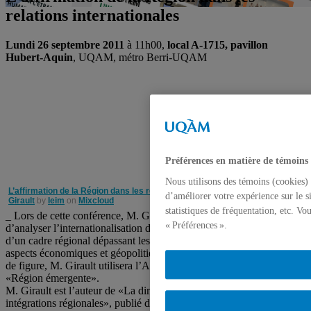
relations internationales
Lundi 26 septembre 2011
à 11h00,
local A-1715, pavillon
Hubert-Aquin
, UQAM, métro Berri-UQAM
Préférences en matière de témoins
Nous utilisons des témoins (cookies) 
L’affirmation de la Région dans les relations internationales - Christian
d’améliorer votre expérience sur le s
Girault
by
Ieim
on
Mixcloud
statistiques de fréquentation, etc. V
_ Lors de cette conférence, M. Girault démontrera l’intérêt
« Préférences ».
d’analyser l’internationalisation dans le monde contemporain à partir
d’un cadre régional dépassant les États-nations. Il analysera les
aspects économiques et géopolitiques de cette question. Comme cas
de figure, M. Girault utilisera l’Amérique du Sud en tant que
«Région émergente».
M. Girault est l’auteur de «La dimension géopolitique des
intégrations régionales», publié dans
Regards croisés sur les