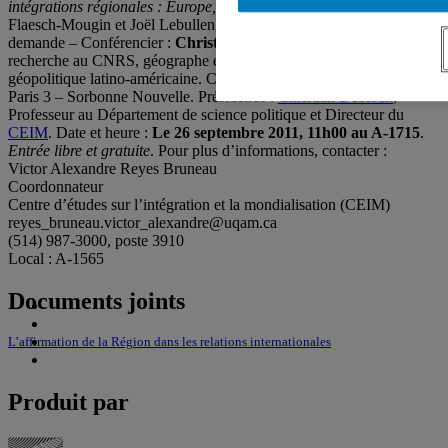
intégrations régionales : Europe, Amérique, Afrique
de Catherine
Flaesch-Mougin et Joël Lebullenger (dir.). – Texte disponible sur
demande – Conférencier :
Christian Girault
, Directeur de
recherche au CNRS, géographe et spécialiste des questions de
géopolitique latino-américaine. CREDAL – IHEAL, Université de
Paris 3 – Sorbonne Nouvelle. Présidence :
Christian Deblock
,
Professeur au Département de science politique et Directeur du
CEIM
. Date et heure :
Le 26 septembre 2011, 11h00 au A-1715
.
Entrée libre et gratuite
. Pour plus d’informations, contacter :
Victor Alexandre Reyes Bruneau
Coordonnateur
Centre d’études sur l’intégration et la mondialisation (CEIM)
reyes_bruneau.victor_alexandre@uqam.ca
(514) 987-3000, poste 3910
Local : A-1565
Documents joints
L’affirmation de la Région dans les relations internationales
Produit par