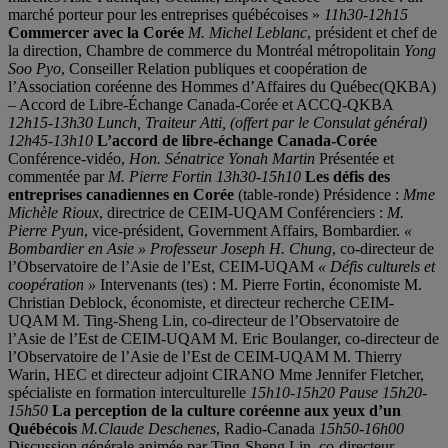
marché porteur pour les entreprises québécoises »
11h30-12h15
Commercer avec la Corée
M. Michel Leblanc
, président et chef de
la direction, Chambre de commerce du Montréal métropolitain
Yong
Soo Pyo
, Conseiller Relation publiques et coopération de
l’Association coréenne des Hommes d’Affaires du Québec(QKBA)
– Accord de Libre-Échange Canada-Corée et ACCQ-QKBA
12h15-13h30 Lunch, Traiteur Atti, (offert par le Consulat général)
12h45-13h10
L’accord de libre-échange Canada-Corée
Conférence-vidéo,
Hon. Sénatrice Yonah Martin
Présentée et
commentée par
M. Pierre Fortin
13h30-15h10
Les défis des
entreprises canadiennes en Corée
(table-ronde) Présidence :
Mme
Michèle Rioux
, directrice de CEIM-UQAM Conférenciers :
M.
Pierre Pyun
, vice-président, Government Affairs, Bombardier.
«
Bombardier en Asie »
Professeur Joseph H. Chung
, co-directeur de
l’Observatoire de l’Asie de l’Est, CEIM-UQAM
« Défis culturels et
coopération »
Intervenants (tes) : M. Pierre Fortin, économiste M.
Christian Deblock, économiste, et directeur recherche CEIM-
UQAM M. Ting-Sheng Lin, co-directeur de l’Observatoire de
l’Asie de l’Est de CEIM-UQAM M. Eric Boulanger, co-directeur de
l’Observatoire de l’Asie de l’Est de CEIM-UQAM M. Thierry
Warin, HEC et directeur adjoint CIRANO Mme Jennifer Fletcher,
spécialiste en formation interculturelle
15h10-15h20 Pause
15h20-
15h50
La perception de la culture coréenne aux yeux d’un
Québécois
M.Claude Deschenes
, Radio-Canada
15h50-16h00
Discussion générale animée par Ting-Sheng Lin, co-directeur,