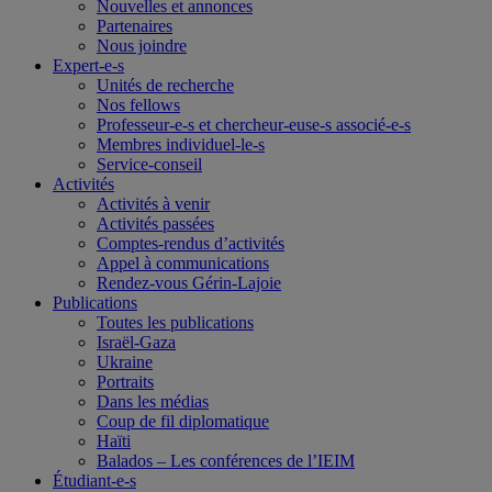
Nouvelles et annonces
Partenaires
Nous joindre
Expert-e-s
Unités de recherche
Nos fellows
Professeur-e-s et chercheur-euse-s associé-e-s
Membres individuel-le-s
Service-conseil
Activités
Activités à venir
Activités passées
Comptes-rendus d’activités
Appel à communications
Rendez-vous Gérin-Lajoie
Publications
Toutes les publications
Israël-Gaza
Ukraine
Portraits
Dans les médias
Coup de fil diplomatique
Haïti
Balados – Les conférences de l’IEIM
Étudiant-e-s