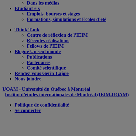
Dans les médias
Étudiant-e-s
Emplois, bourses et stages
Formations, simulations et Écoles d’été
Think Tank
Centre de réflexion de l’IEIM
Récentes réalisations
Fellows de l’IEIM
Blogue Un seul monde
Publications
Partenaires
Comité scientifique
Rendez-vous Gérin-Lajoie
Nous joindre
UQAM
- Université du Québec à Montréal
Institut d'études internationales de Montréal (IEIM-UQAM)
Politique de confidentialité
Se connecter