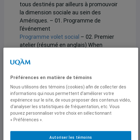
tous destinés par ailleurs à promouvoir
la dimension sociale au sein des
Amériques. – 01. Programme de
l’événement
Programme volet social
– 02. Premier
atelier (résumé en anglais) When
tripartism is attached to economic
integratino agreements, par Jessica
Solomon
When tripartism is attached to
Préférences en matière de témoins
economic integratino agreements
– 03.
Nous utilisons des témoins (cookies) afin de collecter des
Deuxième atelier Les accords parallèles
informations qui nous permettent d’améliorer votre
expérience sur le site, de vous proposer des contenus vidéo,
de coopération et la dimension sociale :
d’analyser les statistiques de fréquentation, etc. Vous
un « traité dans un traité », par Aurélie
pouvez personnaliser votre choix en sélectionnant
Arnaud
« Préférences ».
Les accords parallèles de coopération
et la dimension sociale : un « traité dans
Autoriser les témoins