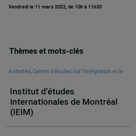
Vendredi le 11 mars 2022, de 10h à 11h30
Thèmes et mots-clés
Activités
,
Centre d'études sur l'intégration et la
mondialisation (CEIM)
,
Observatoire des
Amériques (ODA)
,
Séminaires et conférences
Institut d’études
internationales de Montréal
(IEIM)
Partenaires