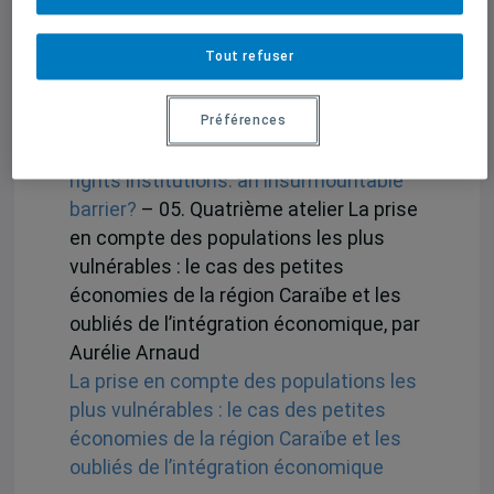
un traité
– 04. Troisième atelier
(résumé en anglais) The divide between
Tout refuser
trade and human rights institutions: an
insurmountable barrier? par Jessica
Solomon
Préférences
The divide between trade and human
rights institutions: an insurmountable
barrier?
– 05. Quatrième atelier La prise
en compte des populations les plus
vulnérables : le cas des petites
économies de la région Caraïbe et les
oubliés de l’intégration économique, par
Aurélie Arnaud
La prise en compte des populations les
plus vulnérables : le cas des petites
économies de la région Caraïbe et les
oubliés de l’intégration économique