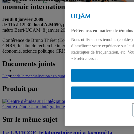
monnaie internationale
Jeudi 8 janvier 2009
de 11h à 12h30,
local A-M050, pavillon Hubert-Aquin
, UQAM,
métro Berri-UQAM, 8 janvier 2009
Préférences en matière de témoins
Nous utilisons des témoins (cookies) 
Conférence de Bruno Théret (Économiste, directeur de recherche au
CNRS, Institut de recherche interdisciplinaire en sociologie,
d’améliorer votre expérience sur le s
économie, science politique (IRISES), université Paris-Dauphine)
statistiques de fréquentation, etc. V
« Préférences ».
Documents joints
L’argent de la mondialisation : en quoi pose-t-il des problèmes éthiques ?
Produit par
Centre d'études sur l'intégration et la mondialisation (CEIM)
Sur le même sujet
Le LATICCE, le laboratoire qui a façonné la