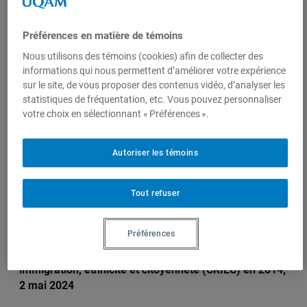
Centre de
Préférences en matière de témoins
recherche en
immigration,
Nous utilisons des témoins (cookies) afin de collecter des
ethnicité et
informations qui nous permettent d’améliorer votre expérience
citoyenneté
sur le site, de vous proposer des contenus vidéo, d’analyser les
(CRIEC)
statistiques de fréquentation, etc. Vous pouvez personnaliser
votre choix en sélectionnant « Préférences ».
Autoriser les témoins
Sur le même sujet
Tout refuser
Décès de la professeure émérite
Micheline Labelle
Préférences
Elle avait notamment fondé le Centre de recherche en
immigration, ethnicité et citoyenneté (CRIEC) en 2014,
2 mai 2024