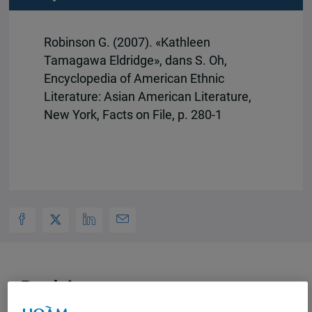
Robinson G. (2007). «Kathleen
Tamagawa Eldridge», dans S. Oh,
Encyclopedia of American Ethnic
Literature: Asian American Literature,
New York, Facts on File, p. 280-1
Produit par