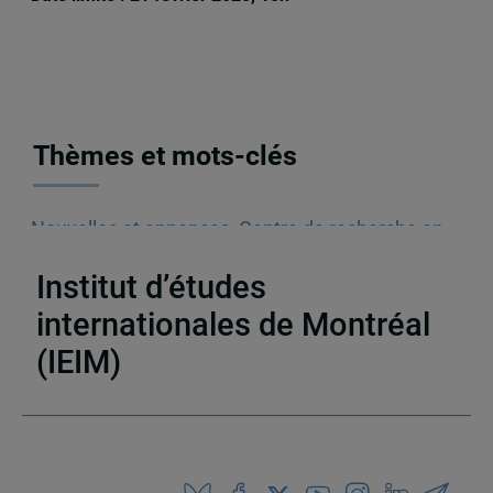
Thèmes et mots-clés
Nouvelles et annonces
,
Centre de recherche en
immigration, ethnicité et citoyenneté (CRIEC)
Institut d’études
internationales de Montréal
(IEIM)
Partenaires