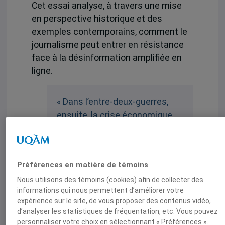
Cet essai analyse, à travers une mise
en perspective historique et des
exemples contemporains, comment le
journalisme peut entrer en résistance
face à la désinformation amplifiée en
ligne.
« Dans l’entre-deux-guerres,
ensuite, la crise économique
frappe de plein fouet les États-
Unis et se développe alors la
thèse de la toute-puissance
Préférences en matière de témoins
des médias et de la
propagande qui dominerait les
Nous utilisons des témoins (cookies) afin de collecter des
informations qui nous permettent d’améliorer votre
masses populaires ».
expérience sur le site, de vous proposer des contenus vidéo,
d’analyser les statistiques de fréquentation, etc. Vous pouvez
« Aujourd’hui, la désinformation
personnaliser votre choix en sélectionnant « Préférences ».