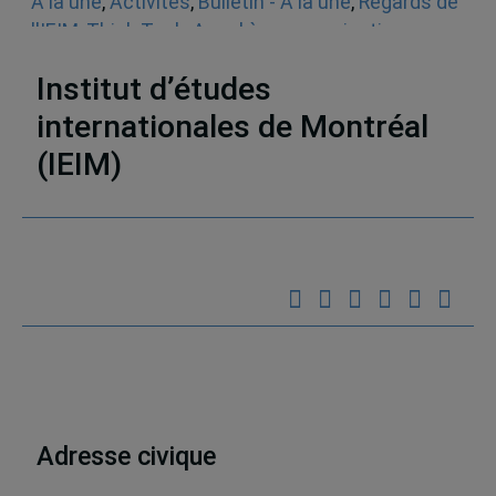
À la une
,
Activités
,
Bulletin - À la une
,
Regards de
l'IEIM
,
Think Tank
,
Appel à communications
,
Sécurité
Institut d’études
internationales de Montréal
(IEIM)
Partenaires
Adresse civique