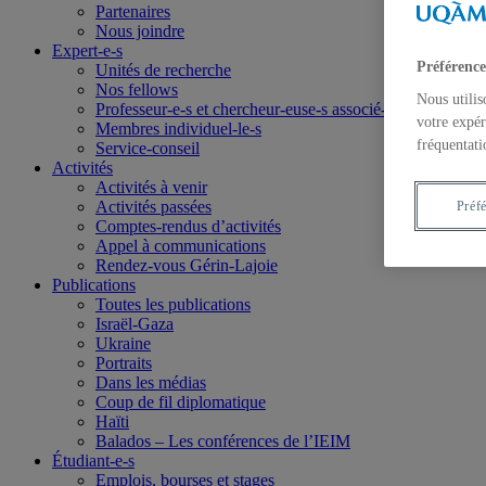
Partenaires
Nous joindre
Expert-e-s
Préférence
Unités de recherche
Nos fellows
Nous utilis
Professeur-e-s et chercheur-euse-s associé-e-s
votre expér
Membres individuel-le-s
fréquentati
Service-conseil
Activités
Activités à venir
Activités passées
Préf
Comptes-rendus d’activités
Appel à communications
Rendez-vous Gérin-Lajoie
Publications
Toutes les publications
Israël-Gaza
Ukraine
Portraits
Dans les médias
Coup de fil diplomatique
Haïti
Balados – Les conférences de l’IEIM
Étudiant-e-s
Emplois, bourses et stages