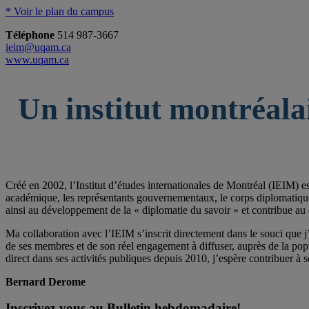
* Voir le plan du campus
Téléphone
514 987-3667
ieim@uqam.ca
www.uqam.ca
Un institut montréala
Créé en 2002, l’Institut d’études internationales de Montréal (IEIM) e
académique, les représentants gouvernementaux, le corps diplomatique qu
ainsi au développement de la « diplomatie du savoir » et contribue au 
Ma collaboration avec l’IEIM s’inscrit directement dans le souci que j’
de ses membres et de son réel engagement à diffuser, auprès de la po
direct dans ses activités publiques depuis 2010, j’espère contribuer à s
Bernard Derome
Inscrivez-vous au Bulletin hebdomadaire!