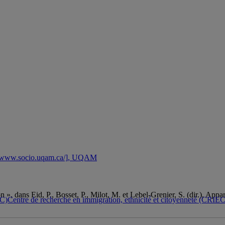
p://www.socio.uqam.ca/], UQAM
on », dans Eid, P., Bosset, P., Milot, M. et Lebel-Grenier, S. (dir.), App
Centre de recherche en immigration, ethnicité et citoyenneté (CRIEC