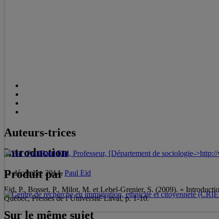
Auteurs-trices
Introduction
Paul Eid
, Professeur, [Département de sociologie->htt
Produit par
11 décembre 2014,
Paul Eid
Eid, P., Bosset, P., Milot, M. et Lebel-Grenier, S. (2009). « Introducti
Québec, Presses de l’Université Laval, p. 1-10.
Sur le même sujet