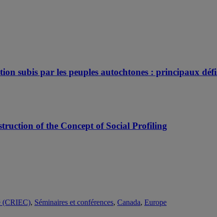
tion subis par les peuples autochtones : principaux défi
ction of the Concept of Social Profiling
té (CRIEC)
,
Séminaires et conférences
,
Canada
,
Europe