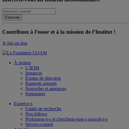
Contribuez à l’essor et à la mission de l’Institut !
Je fais un don
À propos
L’IEIM
Instances
Équipe de direction
Rapports annuels
Nouvelles et annonces
Partenaires
Expert-e-s
Unités de recherche
Nos fellows
Professeur-e-s et chercheur-euse-s associé-e-s
Service-conseil