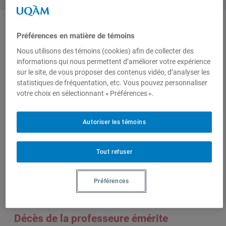
Préférences en matière de témoins
Produit par
Nous utilisons des témoins (cookies) afin de collecter des
informations qui nous permettent d’améliorer votre expérience
sur le site, de vous proposer des contenus vidéo, d’analyser les
Centre de
statistiques de fréquentation, etc. Vous pouvez personnaliser
recherche en
votre choix en sélectionnant « Préférences ».
immigration,
ethnicité et
citoyenneté
Autoriser les témoins
(CRIEC)
Tout refuser
Sur le même sujet
Préférences
Décès de la professeure émérite