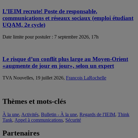
L’IEIM recrute! Poste de responsable,
communications et réseaux sociaux (emploi étudiant
UQAM, 2e cycle)
Date limite pour postuler : 7 septembre 2026, 17h
Le risque d’un conflit plus large au Moyen-Orient
«augmente de jour en jour», selon un expert
TVA Nouvelles, 19 juillet 2026,
François LaRochelle
Thèmes et mots-clés
À la une
,
Activités
,
Bulletin - À la une
,
Regards de l'IEIM
,
Think
Tank
,
Appel à communications
,
Sécurité
Partenaires