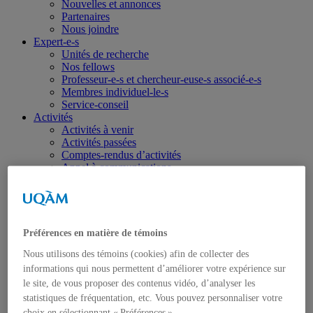
Nouvelles et annonces
Partenaires
Nous joindre
Expert-e-s
Unités de recherche
Nos fellows
Professeur-e-s et chercheur-euse-s associé-e-s
Membres individuel-le-s
Service-conseil
Activités
Activités à venir
Activités passées
Comptes-rendus d’activités
Appel à communications
Rendez-vous Gérin-Lajoie
Publications
Toutes les publications
Israël-Gaza
Ukraine
Préférences en matière de témoins
Portraits
Nous utilisons des témoins (cookies) afin de collecter des
Dans les médias
Coup de fil diplomatique
informations qui nous permettent d’améliorer votre expérience sur
Haïti
le site, de vous proposer des contenus vidéo, d’analyser les
Balados – Les conférences de l’IEIM
statistiques de fréquentation, etc. Vous pouvez personnaliser votre
Étudiant-e-s
choix en sélectionnant « Préférences ».