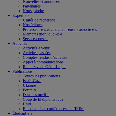
Nouvelles et annonces
Partenaires
Nous joindre
Expert-e-s
Unités de recherche
Nos fellows
Professeur-e-s et chercheur-euse-s associé-e-s
Membres individuel-le-s
Service-conseil
Activités
Activités à venir
Activités passées
Comptes-rendus d’activités
Appel à communications
Rendez-vous Gérin-Lajoie
Publications
Toutes les publications
Israël-Gaza
Ukraine
Portraits
Dans les médias
Coup de fil diplomatique
Haïti
Balados – Les conférences de l’IEIM
Étudiant-e-s