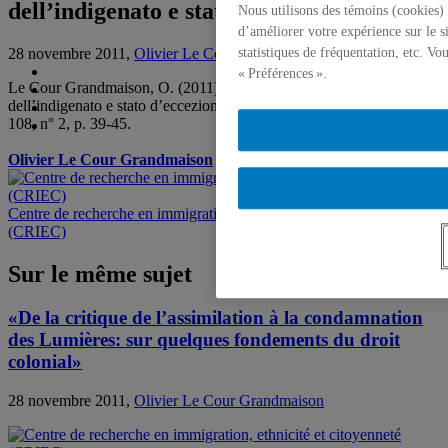
dell’indigenato e stato d’eccezione»
Nous utilisons des témoins (cookies) 
d’améliorer votre expérience sur le s
statistiques de fréquentation, etc. V
28 novembre 2011,
Olivier Le Cour Grandmaison
« Préférences ».
Le Cour Grandmaison, O. (2011). «I monstri guiridici. Codici
dell’indigenato e stato d’eccezione»,
Lettera internazionale
, vol.
108, n° 2, p. 39-45.
Olivier Le Cour Grandmaison
Centre de recherche en immigration, ethnicité et citoyenneté
(CRIEC)
Sur le même sujet
«De la critique de l’assimilation à la condamnation
des Lumières: sur quelques fondements du droit
colonial»
28 novembre 2011,
Olivier Le Cour Grandmaison