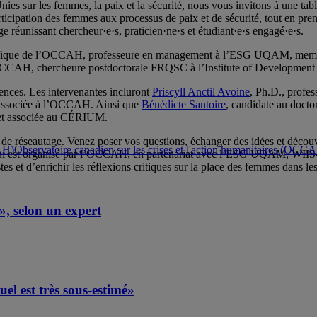
ies sur les femmes, la paix et la sécurité, nous vous invitons à une tab
ticipation des femmes aux processus de paix et de sécurité, tout en prena
e réunissant chercheur·e·s, praticien·ne·s et étudiant·e·s engagé·e·s.
tifique de l’OCCAH, professeure en management à l’ESG UQAM, membre
OCCAH, chercheure postdoctorale FRQSC à l’Institute of Development S
iences. Les intervenantes incluront
Priscyll Anctil Avoine
, Ph.D., profe
e associée à l’OCCAH. Ainsi que
Bénédicte Santoire
, candidate au docto
l et associée au CÉRIUM.
 de réseautage. Venez poser vos questions, échanger des idées et découvri
Observatoire canadien sur les crises et l'action humanitaires (OCC
qui est organisé par l’OCCAH, en partenariat avec l’ESG UQAM, WIIS-C
 et d’enrichir les réflexions critiques sur la place des femmes dans les
, selon un expert
el est très sous-estimé»