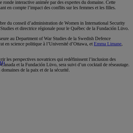
le ronde interactive animée par des expertes du domaine. Cette
nt en compte l’impact des conflits sur les femmes et les filles.
 du conseil d’administration de Women in International Security
tudies et directrice régionale pour le Québec de la Fundación Lüvo.
sseure au Department of War Studies de la Swedish Defence
rat en science politique à l’Université d’Ottawa, et
Emma Limane
,
r les perspectives novatrices qui redéfinissent l’inclusion des
AH)
anada et la Fundación Lüvo, sera suivi d’un cocktail de réseautage.
 domaines de la paix et de la sécurité.