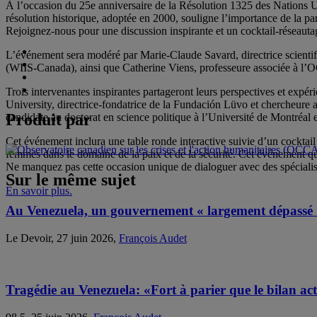
À l’occasion du 25e anniversaire de la Résolution 1325 des Nations Un
résolution historique, adoptée en 2000, souligne l’importance de la par
Rejoignez-nous pour une discussion inspirante et un cocktail-réseautag
L’événement sera modéré par Marie-Claude Savard, directrice scien
(WIIS-Canada), ainsi que Catherine Viens, professeure associée à l’
Trois intervenantes inspirantes partageront leurs perspectives et expér
University, directrice-fondatrice de la Fundación Lüvo et chercheur
Produit par
candidate au doctorat en science politique à l’Université de Montréa
Cet événement inclura une table ronde interactive suivie d’un cocktail
femmes dans le domaine de la paix et de la sécurité. Cet événement 
Ne manquez pas cette occasion unique de dialoguer avec des spécialistes
Sur le même sujet
En savoir plus.
Au Venezuela, un gouvernement « largement dépassé »
Le Devoir, 27 juin 2026,
François Audet
Tragédie au Venezuela: «Fort à parier que le bilan actu