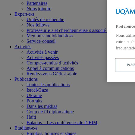
Partenaires
Nous joindre
Expert-e-s
Unités de recherche
Nos fellows
Préférence
Professeur-e-s et chercheur-euse-s associé-e-s
Membres individuel-le-s
Nous utilis
Service-conseil
votre expér
Activités
fréquentati
Activités à venir
Activités passées
Comptes-rendus d’activités
Préf
Appel à communications
Rendez-vous Gérin-Lajoie
Publications
Toutes les publications
Israël-Gaza
Ukraine
Portraits
Dans les médias
Coup de fil diplomatique
Haïti
Balados – Les conférences de l’IEIM
Étudiant-e-s
Emplois, bourses et stages