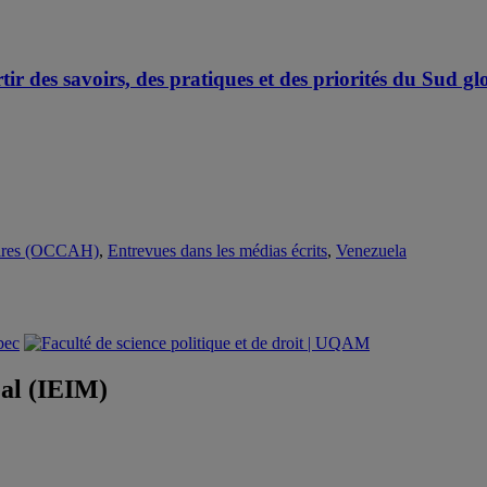
ir des savoirs, des pratiques et des priorités du Sud gl
itaires (OCCAH)
,
Entrevues dans les médias écrits
,
Venezuela
éal (IEIM)