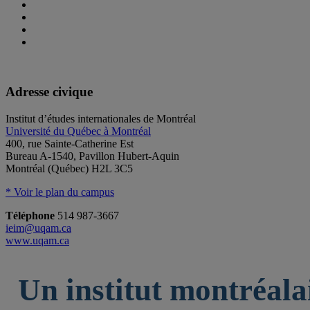
Adresse civique
Institut d’études internationales de Montréal
Université du Québec à Montréal
400, rue Sainte-Catherine Est
Bureau A-1540, Pavillon Hubert-Aquin
Montréal (Québec) H2L 3C5
* Voir le plan du campus
Téléphone
514 987-3667
ieim@uqam.ca
www.uqam.ca
Un institut montréala