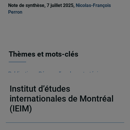
Note de synthèse, 7 juillet 2025,
Nicolas-François
Perron
Thèmes et mots-clés
Publications
,
Réseau d’analyse stratégique
(RAS)
,
Chapitres de livres
,
Ukraine
Institut d’études
internationales de Montréal
(IEIM)
Partenaires