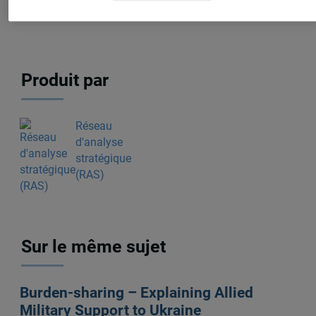
stratégique (RAS)
Produit par
Réseau
d'analyse
stratégique
(RAS)
Sur le même sujet
Burden-sharing – Explaining Allied
Military Support to Ukraine