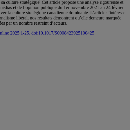
 sa culture stratégique. Cet article propose une analyse rigoureuse et
es médias et de l’opinion publique du 1er novembre 2021 au 24 février
 avec la culture stratégique canadienne dominante. L’article s’intéresse
onalisme libéral, nos résultats démontrent qu’elle demeure marquée
lées par un nombre restreint d’acteurs.
 online 2025:1-25. doi:10.1017/S0008423925100425