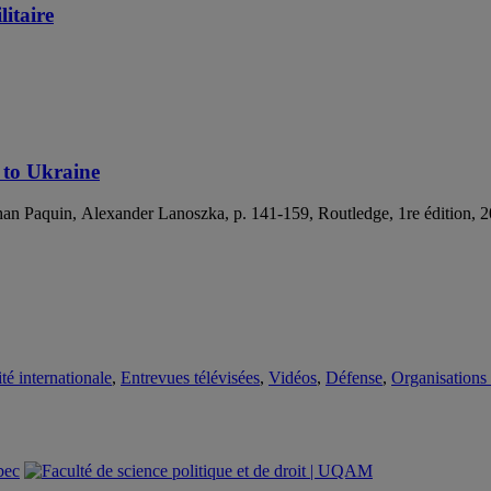
itaire
 to Ukraine
than Paquin, Alexander Lanoszka, p. 141-159, Routledge, 1re édition, 
té internationale
,
Entrevues télévisées
,
Vidéos
,
Défense
,
Organisations 