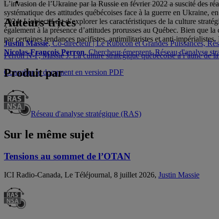
L’invasion de l’Ukraine par la Russie en février 2022 a suscité des réac
systématique des attitudes québécoises face à la guerre en Ukraine, en
Auteurs-trices
2024. L’objectif est d’explorer les caractéristiques de la culture strat
également à la présence d’attitudes prorusses au Québec. Bien que la 
par certaines tendances pacifistes, antimilitaristes et anti-impérialiste
Justin Massie
, Co-directeur | Le Rubicon et Grandes Puissances, Ré
Nicolas-François Perron
, Chercheur émergent, Réseau d'analyse st
Perron N-F, Massie J. La culture stratégique québécoise à l’aune de l
Produit par
Consulter le document en version PDF
Réseau d'analyse stratégique (RAS)
Sur le même sujet
Tensions au sommet de l’OTAN
ICI Radio-Canada, Le Téléjournal, 8 juillet 2026,
Justin Massie