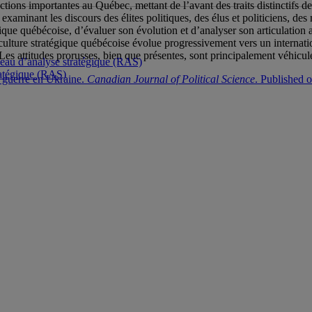
tions importantes au Québec, mettant de l’avant des traits distinctifs de
 examinant les discours des élites politiques, des élus et politiciens, d
égique québécoise, d’évaluer son évolution et d’analyser son articulation
culture stratégique québécoise évolue progressivement vers un internati
s. Les attitudes prorusses, bien que présentes, sont principalement véhicu
seau d’analyse stratégique (RAS)
ratégique (RAS)
a guerre en Ukraine.
Canadian Journal of Political Science
. Published