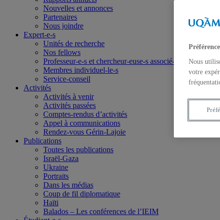
Nouvelles et annonces
Partenaires
Nous joindre
Expert-e-s
Unités de recherche
Préférence
Nos fellows
Professeur-e-s et chercheur-euse-s associé-e-s
Nous utilis
Membres individuel-le-s
votre expér
Service-conseil
fréquentati
Activités
Activités à venir
Activités passées
Préf
Comptes-rendus d’activités
Appel à communications
Rendez-vous Gérin-Lajoie
Publications
Toutes les publications
Israël-Gaza
Ukraine
Portraits
Dans les médias
Coup de fil diplomatique
Haïti
Balados – Les conférences de l’IEIM