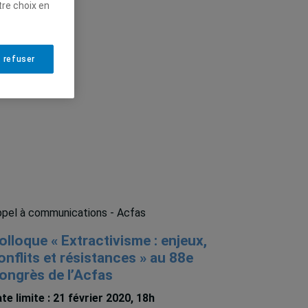
tre choix en
 refuser
pel à communications - Acfas
olloque « Extractivisme : enjeux,
onflits et résistances » au 88e
ongrès de l’Acfas
te limite : 21 février 2020, 18h