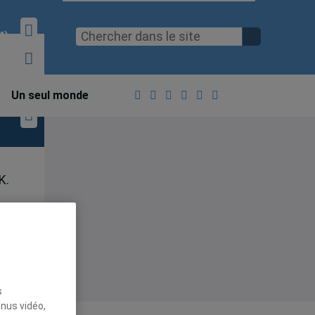
M)
Un seul monde
K.
s
enus vidéo,