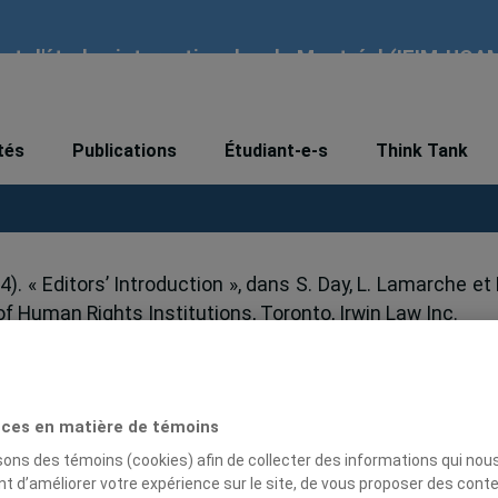
tut d'études internationales de Montréal (IEIM-UQA
tés
Publications
Étudiant-e-s
Think Tank
4). « Editors’ Introduction », dans S. Day, L. Lamarche et 
of Human Rights Institutions, Toronto, Irwin Law Inc.
ces en matière de témoins
isons des témoins (cookies) afin de collecter des informations qui nou
t d’améliorer votre expérience sur le site, de vous proposer des cont