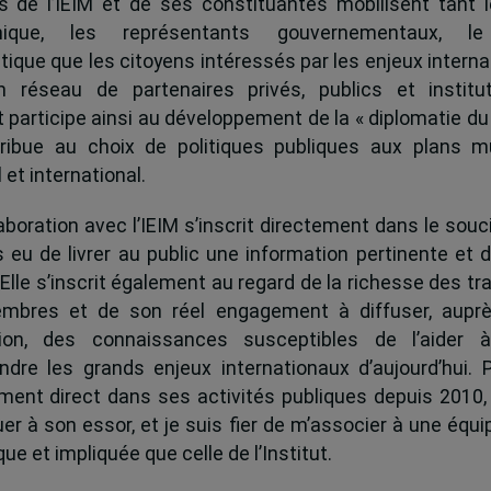
és de l’IEIM et de ses constituantes mobilisent tant l
ique, les représentants gouvernementaux, l
tique que les citoyens intéressés par les enjeux interna
 réseau de partenaires privés, publics et institut
ut participe ainsi au développement de la « diplomatie du
ribue au choix de politiques publiques aux plans mu
 et international.
boration avec l’IEIM s’inscrit directement dans le souci
s eu de livrer au public une information pertinente et 
 Elle s’inscrit également au regard de la richesse des t
mbres et de son réel engagement à diffuser, auprè
tion, des connaissances susceptibles de l’aider 
dre les grands enjeux internationaux d’aujourd’hui.
ent direct dans ses activités publiques depuis 2010, 
uer à son essor, et je suis fier de m’associer à une équi
e et impliquée que celle de l’Institut.