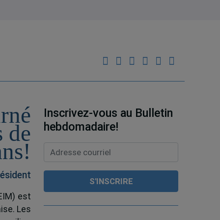
urné
Inscrivez-vous au Bulletin
hebdomadaire!
s de
ans!
ésident
EIM) est
ise. Les