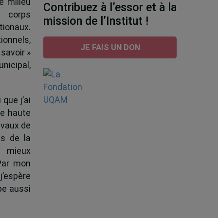
e milieu
Contribuez à l’essor et à la
e corps
mission de l’Institut !
tionaux.
ionnels,
JE FAIS UN DON
 savoir »
nicipal,
 que j’ai
de haute
ravaux de
s de la
à mieux
 Par mon
j’espère
pe aussi