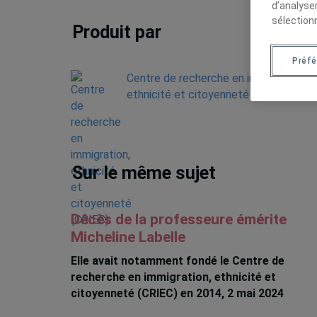
d’analyse
sélection
Produit par
Préf
Centre de recherche en immigration,
ethnicité et citoyenneté (CRIEC)
Sur le même sujet
Décès de la professeure émérite
Micheline Labelle
Elle avait notamment fondé le Centre de
recherche en immigration, ethnicité et
citoyenneté (CRIEC) en 2014, 2 mai 2024