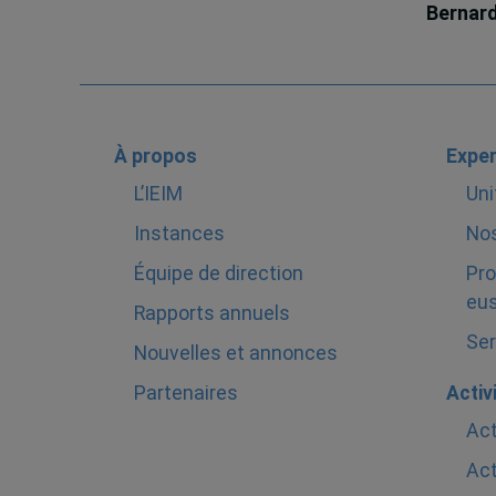
Bernar
À propos
Exper
L’IEIM
Uni
Instances
Nos
Équipe de direction
Pro
eus
Rapports annuels
Ser
Nouvelles et annonces
Partenaires
Activ
Act
Act