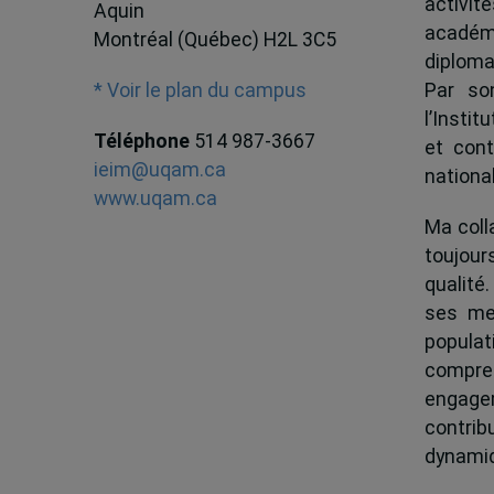
activit
Aquin
académ
Montréal (Québec) H2L 3C5
diploma
Par son
* Voir le plan du campus
l’Instit
Téléphone
514 987-3667
et cont
ieim@uqam.ca
national
www.uqam.ca
Ma colla
toujour
qualité.
ses me
popula
compren
engagem
contrib
dynamiqu