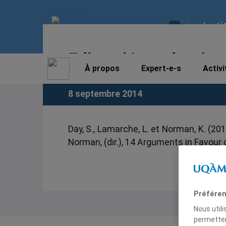
Insti
Editors’ Introduction
À propos
Expert-e-s
Activi
8 septembre 2014
Day, S., Lamarche, L. et Norman, K. (201
Norman, (dir.), 14 Arguments in Favour 
Préféren
Nous util
permetten