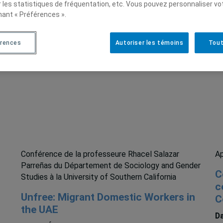
r les statistiques de fréquentation, etc. Vous pouvez personnaliser vo
nant « Préférences ».
érences
Autoriser les témoins
Tout
Conférence de la professeure Rhacel Salazar
Ap
Parreñas du Département de Sociology and Gender
C
Studies à la University of Southern California
c
Unfree: Migrant Domestic Workers in
C
the UAE
Da