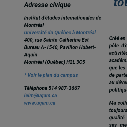
to
Adresse civique
Institut d’études internationales de
Montréal
Université du Québec à Montréal
Créé en 
400, rue Sainte-Catherine Est
pôle d’
Bureau A-1540, Pavillon Hubert-
activit
Aquin
académi
Montréal (Québec) H2L 3C5
que les 
de parte
* Voir le plan du campus
au déve
Téléphone
514 987-3667
politiqu
ieim@uqam.ca
Ma colla
www.uqam.ca
toujour
qualité.
ses me