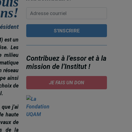
puis
ans!
ésident
M) est un
ise. Les
e milieu
Contribuez à l’essor et à la
omatique
mission de l’Institut !
on réseau
ipe ainsi
JE FAIS UN DON
choix de
l.
 que j’ai
de haute
ravaux de
s de la