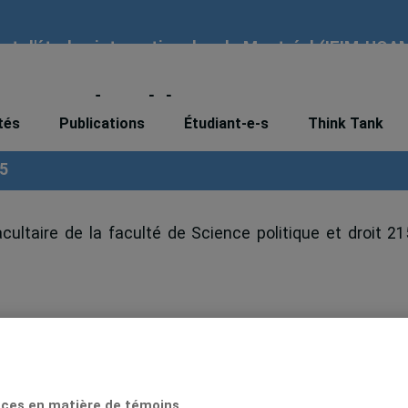
tut d'études internationales de Montréal (IEIM-UQA
ement durable
tés
Publications
Étudiant-e-s
Think Tank
15
ultaire de la faculté de Science politique et droit 21
mbre d’acteurs ont cherché à inclure la culture dans 
tions Unies après 2015. Cette conférence offre u
nternationale afin de comprendre les clivages actuels 
 cherche à analyser le processus politique à travers lequ
ces en matière de témoins