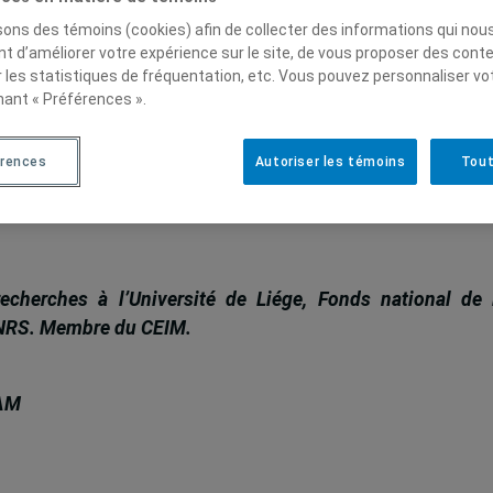
rquoi et comment un grand nombre d’acteurs décident 
isons des témoins (cookies) afin de collecter des informations qui nou
l’agenda après 2015, ainsi que les réactions politiques v
t d’améliorer votre expérience sur le site, de vous proposer des cont
r les statistiques de fréquentation, etc. Vous pouvez personnaliser vo
de montrer, d’une part, que la promotion de la culture da
nant « Préférences ».
sur la volonté de l’UNESCO pour faire avancer son agen
au sein du système des Nations Unies et, d’autre part, q
érences
Autoriser les témoins
Tout
tique des gouvernements les plus influents.
echerches à l’Université de Liége, Fonds national de 
(FNRS. Membre du CEIM.
QAM