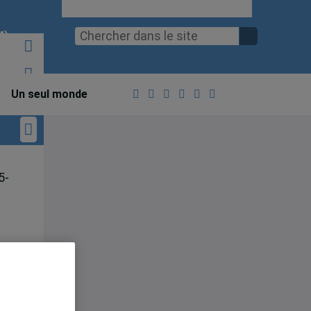
M)
Un seul monde
5-
le
ne
et
el