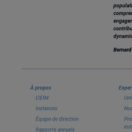
popula
compren
engagem
contrib
dynamiqu
Bernard
À propos
Exper
L’IEIM
Uni
Instances
Nos
Équipe de direction
Pro
eus
Rapports annuels