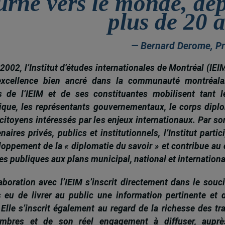
urné vers le monde, de
plus de 20 
— Bernard Derome, Pr
2002, l’Institut d’études internationales de Montréal (IEI
excellence bien ancré dans la communauté montréala
és de l’IEIM et de ses constituantes mobilisent tant l
que, les représentants gouvernementaux, le corps dipl
citoyens intéressés par les enjeux internationaux. Par s
naires privés, publics et institutionnels, l’Institut partic
loppement de la « diplomatie du savoir » et contribue au 
es publiques aux plans municipal, national et internationa
boration avec l’IEIM s’inscrit directement dans le souci
s eu de livrer au public une information pertinente et 
 Elle s’inscrit également au regard de la richesse des t
mbres et de son réel engagement à diffuser, auprè