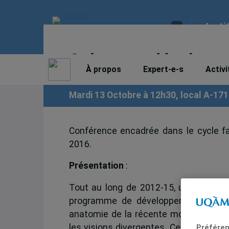
Insti
Culture et développ
À propos
Expert-e-s
Activi
Mardi 13 Octobre à 12h30, local A-17
Conférence encadrée dans le cycle fac
2016.
Présentation
:
Tout au long de 2012-15, un grand no
programme de développement des Na
anatomie de la récente mobilisation i
les visions divergentes. Ce faisant, il
Préféren