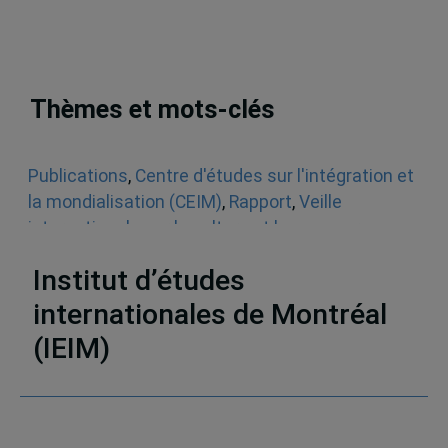
Thèmes et mots-clés
Publications
,
Centre d'études sur l'intégration et
la mondialisation (CEIM)
,
Rapport
,
Veille
internationale sur la culture et le commerce
numérique
,
commerce international
,
États-Unis
Institut d’études
internationales de Montréal
(IEIM)
Partenaires