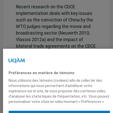
Recent research on the CDCE
implementation deals with key issues
such as the conviction of China by the
WTO judges regarding the movie and
broadcasting sector (Neuwirth 2010;
Vlassis 2012a) and the impact of
bilateral trade agreements on the CDCE
implementation (Gagné 2011; Richieri
Hanania 2012), as well as the
ambivalence of Protocols on Cultural
Cooperation promoted by the EU (Loisen
Préférences en matière de témoins
and DeVille 2011; Richieri Hanania 2012).
Nous utilisons des témoins (cookies) afin de collecter des
Nevertheless, cultural development and
informations qui nous permettent d’améliorer votre
expérience sur le site, de vous proposer des contenus vidéo,
the CDCE’s impact on its evolution still
d’analyser les statistiques de fréquentation, etc. Vous pouvez
remain a neglected question. Therefore,
personnaliser votre choix en sélectionnant « Préférences ».
this chapter aims to fill the gap in the
literature on the CDCE by focusing on