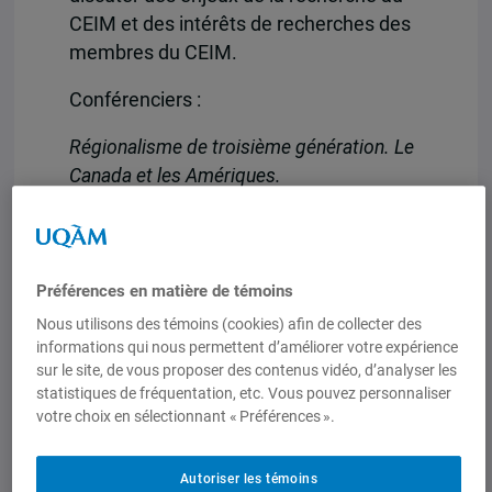
CEIM et des intérêts de recherches des
membres du CEIM.
Conférenciers :
Régionalisme de troisième génération. Le
Canada et les Amériques.
Monsieur
Mathieu Arès
, École de
politique appliquée, Université de
Sherbrooke
Préférences en matière de témoins
Nous utilisons des témoins (cookies) afin de collecter des
Globalisation de l’économie politique de la
informations qui nous permettent d’améliorer votre expérience
défense
sur le site, de vous proposer des contenus vidéo, d’analyser les
statistiques de fréquentation, etc. Vous pouvez personnaliser
votre choix en sélectionnant « Préférences ».
Monsieur
Yves Bélanger
Département de science politique,
Autoriser les témoins