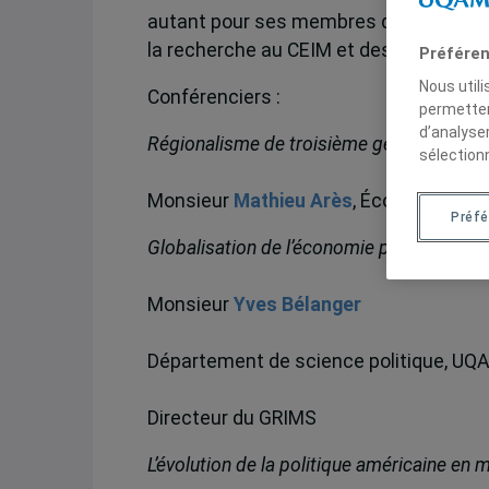
autant pour ses membres que pour la c
la recherche au CEIM et des intérêts 
Préféren
Nous util
Conférenciers :
permetten
d’analyse
Régionalisme de troisième génération. L
sélection
Monsieur
Mathieu Arès
, École de polit
Préf
Globalisation de l’économie politique de 
Monsieur
Yves Bélanger
Département de science politique, UQ
Directeur du GRIMS
L’évolution de la politique américaine en 