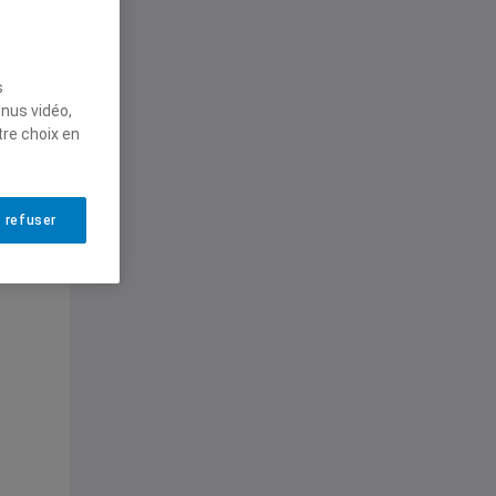
de
s
enus vidéo,
tre choix en
 refuser