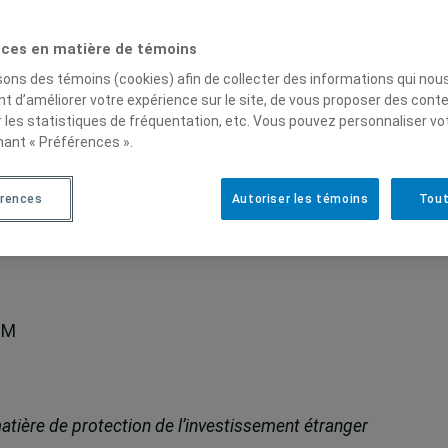
ommunauté universitaire de venir discuter des enjeux 
de recherches des membres du CEIM.
ces en matière de témoins
isons des témoins (cookies) afin de collecter des informations qui nou
t d’améliorer votre expérience sur le site, de vous proposer des cont
r les statistiques de fréquentation, etc. Vous pouvez personnaliser vo
e Canada et les Amériques.
nant « Préférences ».
ique appliquée, Université de Sherbrooke
érences
Autoriser les témoins
Tout
la défense
AM
matière de protection de l’investissement étranger