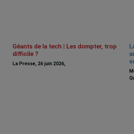
Géants de la tech | Les dompter, trop
L
difficile ?
a
s
La Presse, 26 juin 2026,
Michèle Rioux
Me
Qu