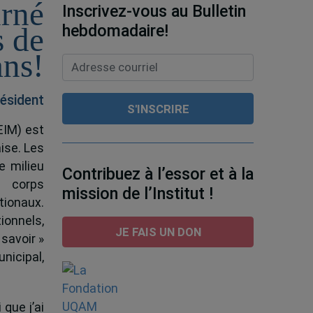
urné
Inscrivez-vous au Bulletin
hebdomadaire!
s de
ans!
ésident
EIM) est
ise. Les
e milieu
Contribuez à l’essor et à la
e corps
mission de l’Institut !
tionaux.
ionnels,
JE FAIS UN DON
 savoir »
nicipal,
 que j’ai