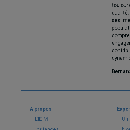
toujour
qualité.
ses me
popula
compren
engagem
contrib
dynamiqu
Bernar
À propos
Exper
L’IEIM
Uni
Instances
Nos