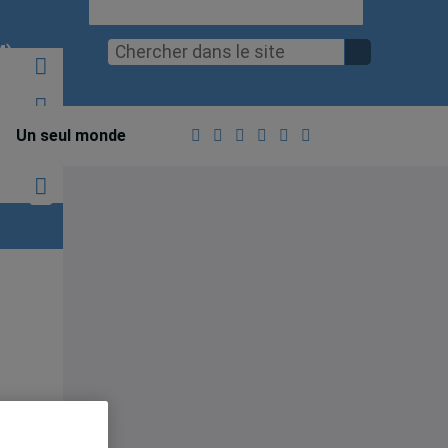
M)
Un seul monde
on