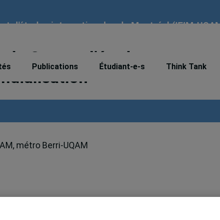
tut d'études internationales de Montréal (IEIM-UQA
 du Centre d’études sur
tés
Publications
Étudiant-e-s
Think Tank
ondialisation
UQAM, métro Berri-UQAM
des sur l’intégration et la mondialisation est l’occasi