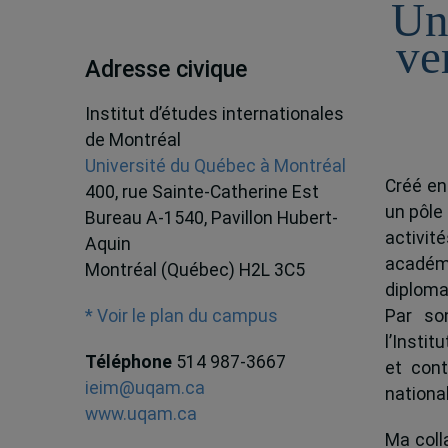
Un
ve
Adresse civique
Institut d’études internationales
de Montréal
Université du Québec à Montréal
Créé en
400, rue Sainte-Catherine Est
un pôle
Bureau A-1540, Pavillon Hubert-
activit
Aquin
académ
Montréal (Québec) H2L 3C5
diploma
Par son
* Voir le plan du campus
l’Instit
Téléphone
514 987-3667
et cont
ieim@uqam.ca
national
www.uqam.ca
Ma colla