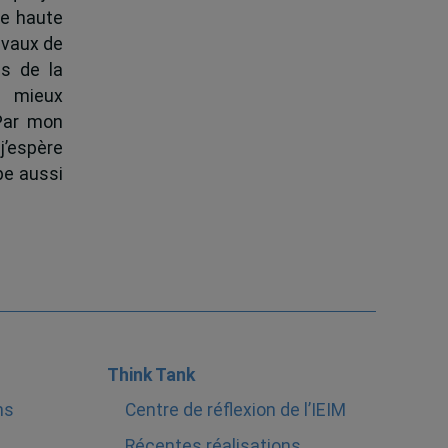
de haute
ravaux de
s de la
à mieux
 Par mon
j’espère
pe aussi
Think Tank
ns
Centre de réflexion de l’IEIM
Récentes réalisations