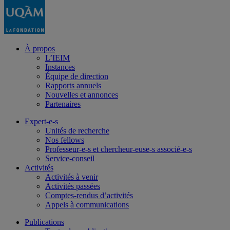
À propos
L’IEIM
Instances
Équipe de direction
Rapports annuels
Nouvelles et annonces
Partenaires
Expert-e-s
Unités de recherche
Nos fellows
Professeur-e-s et chercheur-euse-s associé-e-s
Service-conseil
Activités
Activités à venir
Activités passées
Comptes-rendus d’activités
Appels à communications
Publications