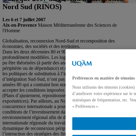
Nord Sud (RINOS)
Les 6 et 7 juillet 2007
Aix-en-Provence
Maison Méditerranéenne des Sciences de
l'Homme
Globalisation, reconnexion Nord-Sud et recomposition des
économies, des sociétés et des territoires.
Dans les deux décennies 80 et 90, les relations Nord-Sud ont été
profondément modifiées. Les logiques de déconnexion qui avaient
pu être théorisées (à partir des analyses en terme de logiques centre –
périphérie ou de dépendance) et en partie mises en œuvre, à travers
les politiques de substitution à l’importation et diverses tentatives
Préférences en matière de témoins
d’intégration Sud-Sud, n’ont pas résisté à la crise de la dette des
années 80 qui a contraint bon nombre de pays en développement à
Nous utilisons des témoins (cookies) 
accepter les conditions imposées par les institutions internationales
d’améliorer votre expérience sur le s
(Plans d’ajustement, repositionnements sur des stratégies
statistiques de fréquentation, etc. V
exportatrices). Par ailleurs, au Nord, l’intensification de la
concurrence internationale a poussé les entreprises à stabiliser les
« Préférences ».
conditions de l’investissement dans les pays émergents de leur
environnement régional afin de développer une division
internationale régionale du travail. S’est ainsi mise en place une
dynamique de reconnexion périphérique du Sud au Nord, par
l’interaction des stratégies des firmes et des Etats, ces derniers sous