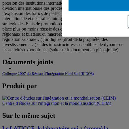
pression des institutions internationales : stratégies des firmes de
division internationale des processus productifs se traduisant par
l’expansion des trafics de perfectionnement, de la sous-traitance
internationale et des trafics intragroupes de biens intermédiaires ;
stratégie des Etats de promotion des exportations avec la mise en
place plus ou moins réussie des cadres commerciaux (multilatéraux,
régionaux et bilatéraux), macroéconomiques (change, fiscalité,
régulation salariale…) juridiques (droit de la propriété, des
investissements…) et des infrastructures susceptibles de dynamiser
les activités exportatrices. (suite sur le document en pièce-jointe)
Documents joints
Colloque 2007 du Réseau d’Intégration Nord Sud (RINOS)
Produit par
Centre d'études sur l'intégration et la mondialisation (CEIM)
Sur le même sujet
Le LATICCE, le laboratoire qui a façonné la