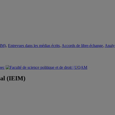
EIM)
,
Entrevues dans les médias écrits
,
Accords de libre-échange
,
Analy
éal (IEIM)