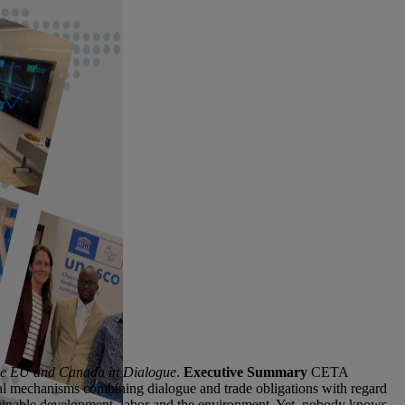
he EU and Canada in Dialogue
.
Executive Summary
CETA
ional mechanisms combining dialogue and trade obligations with regard
ustainable development, labor and the environment. Yet, nobody knows