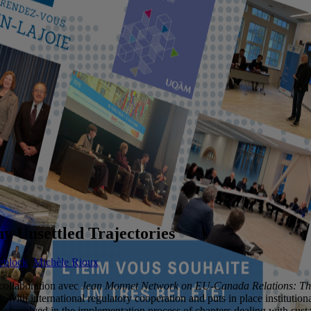
 Unsettled Trajectories
eblock
,
Michèle Rioux
 collaboration avec
Jean Monnet Network on EU-Canada Relations: T
ls with international regulatory cooperation and puts in place institut
forum involved in the implementation process of chapters dealing with s