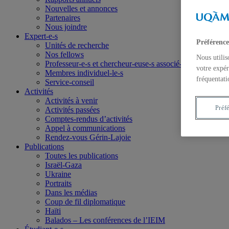
Nouvelles et annonces
Partenaires
Nous joindre
Expert-e-s
Préférence
Unités de recherche
Nos fellows
Nous utilis
Professeur-e-s et chercheur-euse-s associé-e-s
votre expér
Membres individuel-le-s
fréquentati
Service-conseil
Activités
Activités à venir
Préf
Activités passées
Comptes-rendus d’activités
Appel à communications
Rendez-vous Gérin-Lajoie
Publications
Toutes les publications
Israël-Gaza
Ukraine
Portraits
Dans les médias
Coup de fil diplomatique
Haïti
Balados – Les conférences de l’IEIM