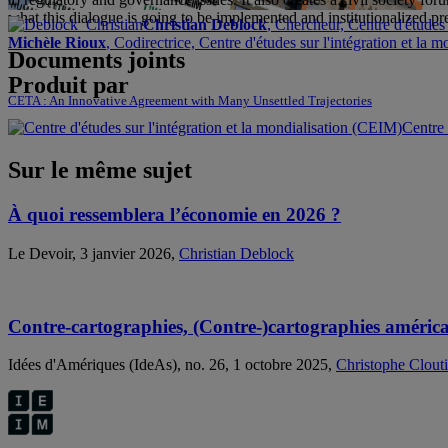
what this dialogue is going to be implemented and institutionalized pr
Christian Deblock
, Chercheur, Centre d'études 
Michèle Rioux
, Codirectrice, Centre d'études sur l'intégration et la
Documents joints
Produit par
CETA : An Innovative Agreement with Many Unsettled Trajectories
Centre 
Sur le même sujet
À quoi ressemblera l’économie en 2026 ?
Le Devoir, 3 janvier 2026,
Christian Deblock
Contre-cartographies, (Contre-)cartographies américa
Idées d'Amériques (IdeAs), no. 26, 1 octobre 2025,
Christophe Clout