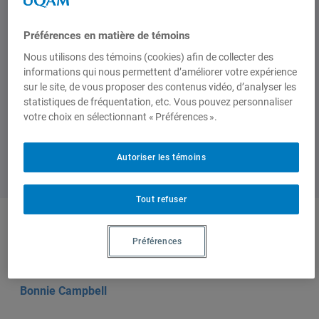
Bonnie Campbell is a professor of
political economy at the Department of
Préférences en matière de témoins
Political Science at the University of
Nous utilisons des témoins (cookies) afin de collecter des
Québec in Montreal.
informations qui nous permettent d’améliorer votre expérience
sur le site, de vous proposer des contenus vidéo, d’analyser les
statistiques de fréquentation, etc. Vous pouvez personnaliser
votre choix en sélectionnant « Préférences ».
Autoriser les témoins
Tout refuser
Auteurs-trices
Préférences
Bonnie Campbell